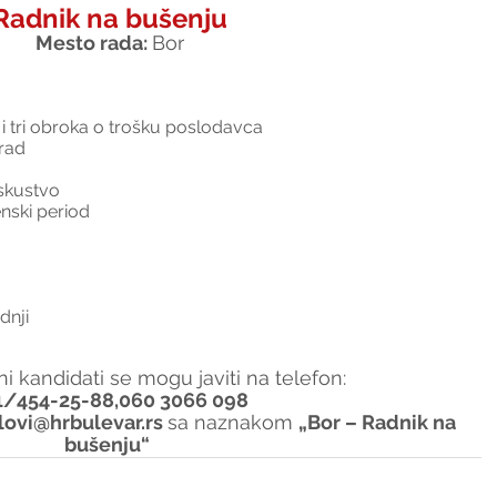
Radnik na bušenju
Mesto rada: 
Bor
 tri obroka o trošku poslodavca
rad
skustvo
nski period
dnji
i kandidati se mogu javiti na telefon:
1/454-25-88,060 3066 098
lovi@hrbulevar.rs 
sa naznakom 
„Bor – Radnik na 
bušenju“