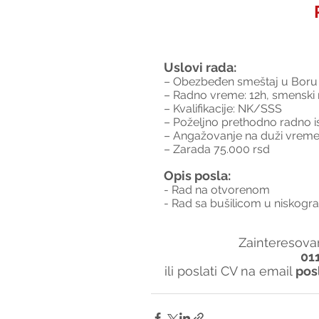
Uslovi rada:
– Obezbeđen smeštaj u Boru i
– Radno vreme: 12h, smenski 
– Kvalifikacije: NK/SSS
– Poželjno prethodno radno i
– Angažovanje na duži vreme
– Zarada 75.000 rsd
Opis posla:
- Rad na otvorenom
- Rad sa bušilicom u niskogra
Zainteresovan
01
ili poslati CV na email 
pos