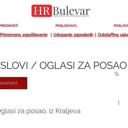
PREDNOSTI
POSLODAVCI
POSLOVI
Privremeno zapošljavanje
|
Ustupanje zaposlenih
|
Outstaffing usl
SLOVI / OGLASI ZA POSAO
 poslovi
glasi za posao, iz Kraljeva