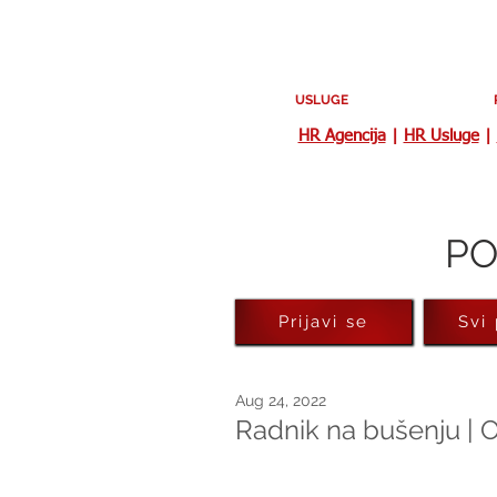
USLUGE
HR Agencija
|
HR Usluge
|
PO
Prijavi se
Svi
Aug 24, 2022
Radnik na bušenju | O