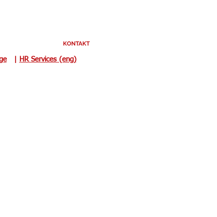
KONTAKT
uge
|
HR Services (eng)