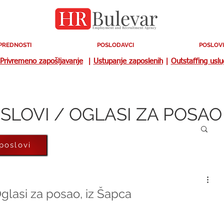
PREDNOSTI
POSLODAVCI
POSLOVI
Privremeno zapošljavanje
|
Ustupanje zaposlenih
|
Outstaffing usl
SLOVI / OGLASI ZA POSAO
 poslovi
glasi za posao, iz Šapca