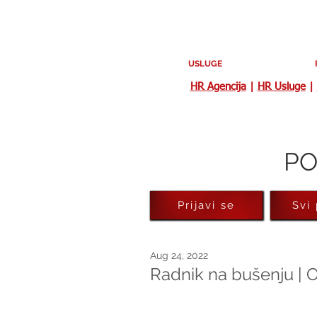
USLUGE
HR Agencija
|
HR Usluge
|
PO
Prijavi se
Svi
Aug 24, 2022
Radnik na bušenju | O