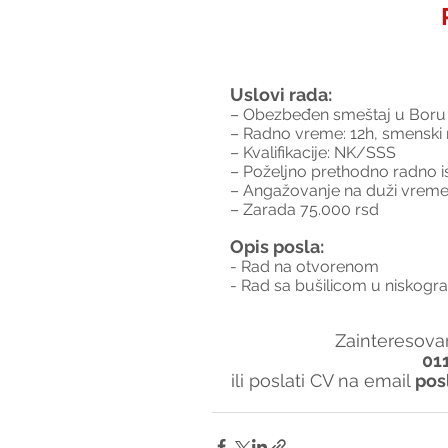
Uslovi rada:
– Obezbeđen smeštaj u Boru i
– Radno vreme: 12h, smenski 
– Kvalifikacije: NK/SSS
– Poželjno prethodno radno i
– Angažovanje na duži vreme
– Zarada 75.000 rsd
Opis posla:
- Rad na otvorenom
- Rad sa bušilicom u niskogra
Zainteresovan
01
ili poslati CV na email 
pos