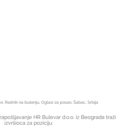
vi, Radnik na bušenju, Oglasi za posao, Šabac, Srbija
apošljavanje HR Bulevar d.o.o. iz Beograda traži 
izvršioca za poziciju: