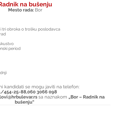
Radnik na bušenju
Mesto rada: 
Bor
 tri obroka o trošku poslodavca
rad
skustvo
nski period
dnji
i kandidati se mogu javiti na telefon:
1/454-25-88,060 3066 098
lovi@hrbulevar.rs 
sa naznakom 
„Bor – Radnik na 
bušenju“