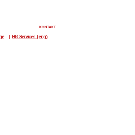
KONTAKT
uge
|
HR Services (eng)