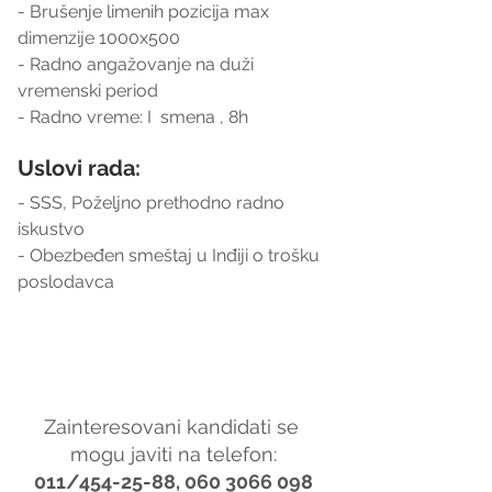
- Brušenje limenih pozicija max 
dimenzije 1000x500
- Radno angažovanje na duži 
vremenski period
- Radno vreme: I  smena , 8h
Uslovi rada:
- SSS, Poželjno prethodno radno 
iskustvo
- Obezbeđen smeštaj u Inđiji o trošku 
poslodavca
Zainteresovani kandidati se 
mogu javiti na telefon:
011/454-25-88, 060 3066 098