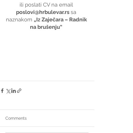
ili poslati CV na email 
poslovi@hrbulevar.rs 
sa 
naznakom 
„Iz Zaječara – Radnik 
na brušenju“
Comments