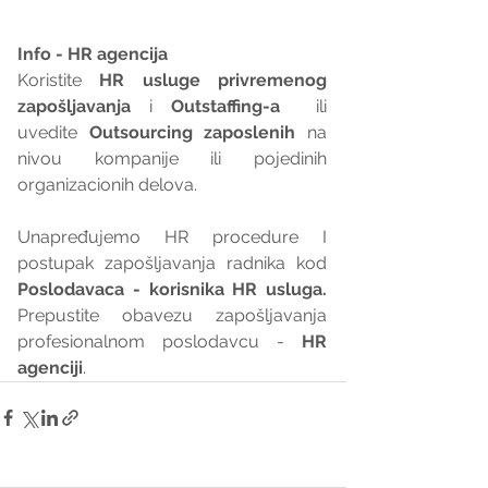
Info - HR agencija 
Koristite 
HR usluge privremenog 
zapošljavanja
 i 
Outstaffing-a
  ili 
uvedite 
Outsourcing zaposlenih
 na 
nivou kompanije ili pojedinih 
organizacionih delova.
Unapređujemo HR procedure I 
postupak zapošljavanja radnika kod 
Poslodavaca - korisnika HR usluga. 
Prepustite obavezu zapošljavanja 
profesionalnom poslodavcu - 
HR 
agenciji
.