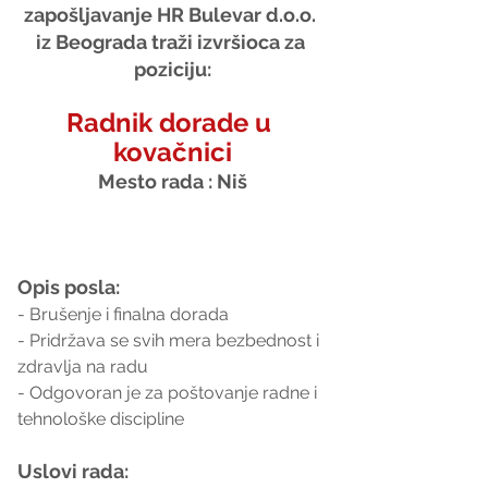
zapošljavanje HR Bulevar d.o.o. 
iz Beograda traži izvršioca za 
poziciju:
Radnik dorade u 
kovačnici
Mesto rada : Niš
Opis posla:
- Brušenje i finalna dorada
- Pridržava se svih mera bezbednost i 
zdravlja na radu
- Odgovoran je za poštovanje radne i 
tehnološke discipline
Uslovi rada: