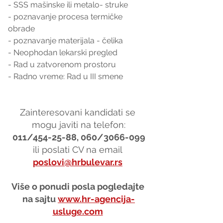
- SSS mašinske ili metalo- struke
- poznavanje procesa termičke 
obrade
- poznavanje materijala - čelika
- Neophodan lekarski pregled
- Rad u zatvorenom prostoru 
- Radno vreme: Rad u III smene 
Zainteresovani kandidati se 
mogu javiti na telefon:
011/454-25-88, 060/3066-099
ili poslati CV na email 
poslovi@hrbulevar.rs
Više o ponudi posla pogledajte 
na sajtu 
www.hr-agencija-
usluge.com