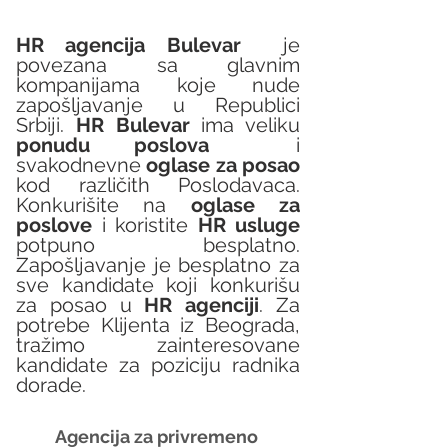
HR agencija Bulevar
  je 
povezana sa glavnim 
kompanijama koje nude 
zapošljavanje u Republici 
Srbiji. 
HR Bulevar 
ima veliku 
ponudu poslova
  i 
svakodnevne 
oglase za posao
kod različith Poslodavaca. 
Konkurišite na 
oglase za 
poslove
 i koristite 
HR usluge
potpuno besplatno. 
Zapošljavanje je besplatno za 
sve kandidate koji konkurišu 
za posao u 
HR agenciji
. Za 
potrebe Klijenta iz Beograda, 
tražimo zainteresovane 
kandidate za poziciju radnika 
dorade.
Agencija za privremeno 