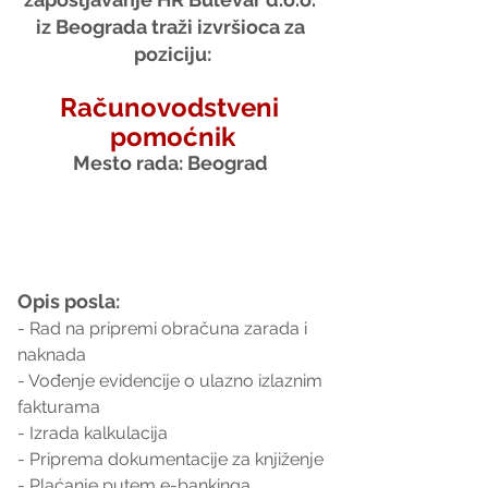
iz Beograda traži izvršioca za 
poziciju:
Računovodstveni 
pomoćnik
Mesto rada: Beograd 
Opis posla:
- Rad na pripremi obračuna zarada i 
naknada
- Vođenje evidencije o ulazno izlaznim 
fakturama
- Izrada kalkulacija
- Priprema dokumentacije za knjiženje
- Plaćanje putem e-bankinga