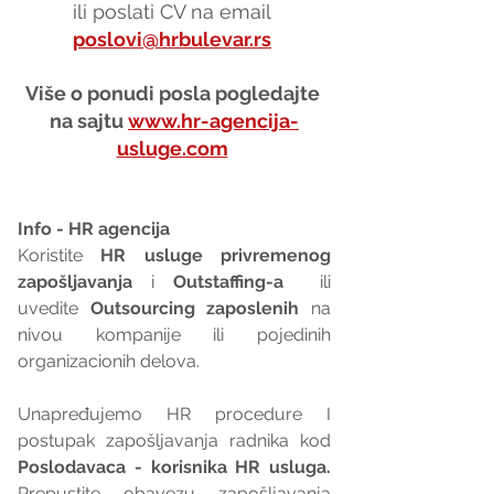
ili poslati CV na email 
poslovi@hrbulevar.rs
Više o ponudi posla pogledajte 
na sajtu 
www.hr-agencija-
usluge.com
Info - HR agencija 
Koristite 
HR usluge privremenog 
zapošljavanja
 i 
Outstaffing-a
  ili 
uvedite 
Outsourcing zaposlenih
 na 
nivou kompanije ili pojedinih 
organizacionih delova.
Unapređujemo HR procedure I 
postupak zapošljavanja radnika kod 
Poslodavaca - korisnika HR usluga. 
Prepustite obavezu zapošljavanja 