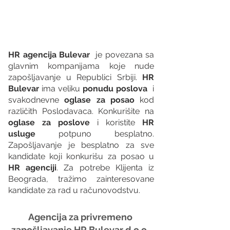
HR agencija Bulevar
  je povezana sa 
glavnim kompanijama koje nude 
zapošljavanje u Republici Srbiji. 
HR 
Bulevar 
ima veliku 
ponudu poslova
  i 
svakodnevne 
oglase za posao
 kod 
različith Poslodavaca. Konkurišite na 
oglase za poslove
 i koristite 
HR 
usluge
 potpuno besplatno. 
Zapošljavanje je besplatno za sve 
kandidate koji konkurišu za posao u 
HR agenciji
. Za potrebe Klijenta iz 
Beograda, tražimo zainteresovane 
kandidate za rad u računovodstvu.
Agencija za privremeno 
zapošljavanje HR Bulevar d.o.o. 