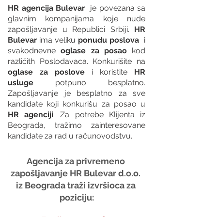
HR agencija Bulevar
  je povezana sa 
glavnim kompanijama koje nude 
zapošljavanje u Republici Srbiji. 
HR 
Bulevar 
ima veliku 
ponudu poslova
  i 
svakodnevne 
oglase za posao
 kod 
različith Poslodavaca. Konkurišite na 
oglase za poslove
 i koristite 
HR 
usluge
 potpuno besplatno. 
Zapošljavanje je besplatno za sve 
kandidate koji konkurišu za posao u 
HR agenciji
. Za potrebe Klijenta iz 
Beograda, tražimo zainteresovane 
kandidate za rad u računovodstvu.
Agencija za privremeno 
zapošljavanje HR Bulevar d.o.o. 
iz Beograda traži izvršioca za 
poziciju: