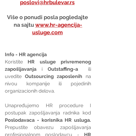
poslovi@hrbulevar.rs
Više o ponudi posla pogledajte 
na sajtu 
www.hr-agencija-
usluge.com
Info - HR agencija 
Koristite 
HR usluge privremenog 
zapošljavanja
 i 
Outstaffing-a
  ili 
uvedite 
Outsourcing zaposlenih
 na 
nivou kompanije ili pojedinih 
organizacionih delova.
Unapređujemo HR procedure I 
postupak zapošljavanja radnika kod 
Poslodavaca - korisnika HR usluga. 
Prepustite obavezu zapošljavanja 
profesionalnom poslodavcu - 
HR 