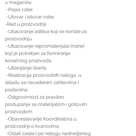
u magacinu
 -Popis robe
 -Utovar i istovar robe 
-Rad u proizvodnji 
 -Ubacivanje aditiva koji se koriste za 
proizvodnju
 -Ubacivanje repromaterijala (rolne) 
koji je potreban za formiranje 
konačnog proizvoda
 -Uklanjanje škarta
 -Realizacija proizvodnih naloga, u 
skladu sa navedenim zahtevima I 
podacima
 -Odgovornost za pravilno 
postupanje sa materijalom i gotovim 
proizvodom
 -Obavestavanje Koordinatora u 
proizvodnji o kvarovima 
 -Ostali zadaci po nalogu nadredjenog