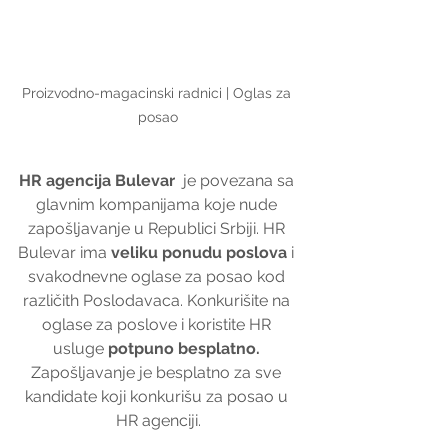
Proizvodno-magacinski radnici | Oglas za 
posao
HR agencija Bulevar
  je povezana sa 
glavnim kompanijama koje nude 
zapošljavanje u Republici Srbiji. HR 
Bulevar ima 
veliku ponudu poslova
 i 
svakodnevne oglase za posao kod 
različith Poslodavaca. Konkurišite na 
oglase za poslove i koristite HR 
usluge 
potpuno besplatno. 
Zapošljavanje je besplatno za sve 
kandidate koji konkurišu za posao u 
HR agenciji.