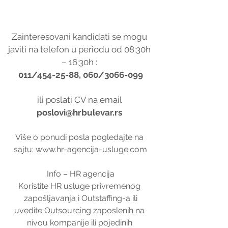
Zainteresovani kandidati se mogu 
javiti na telefon u periodu od 08:30h 
– 16:30h : 
011/454-25-88, 060/3066-099
ili poslati CV na email 
poslovi@hrbulevar.rs 
Više o ponudi posla pogledajte na 
sajtu: www.hr-agencija-usluge.com
Info – HR agencija
Koristite HR usluge privremenog 
zapošljavanja i Outstaffing-a ili
uvedite Outsourcing zaposlenih na 
nivou kompanije ili pojedinih 