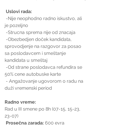
 Uslovi rada:
 -Nije neophodno radno iskustvo, ali 
je pozeljno
 -Strucna sprema nije od znacaja 
 -Obezbedjen doček kandidata, 
sprovodjenje na razgovor za posao 
sa poslodavcem i smeštanje 
kandidata u smeštaj
 -Od strane poslodavca refundira se 
50% cene autobuske karte 
 - Angažovanje ugovorom o radu na 
duži vremenski period
Radno vreme: 
Rad u III smene po 8h (07-15, 15-23, 
23-07)
 Prosečna zarada:
 600 evra