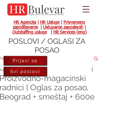
HR Agencija
|
HR Usluge
|
Privremeno
zapošljavanje
|
Ustupanje zaposlenih
|
Outstaffing usluge
|
HR Services (eng)
POSLOVI / OGLASI ZA
POSAO
Post
Prijavi se
Aug 18, 2023
Svi poslovi
Proizvodno-magacinski
radnici | Oglas za posao,
Beograd + smeštaj + 600e