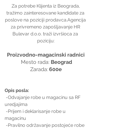
 Za potrebe Klijenta iz Beograda, 
tražimo zainteresovane kandidate za 
poslove na poziciji prodavca.Agencija 
za privremeno zapošljavanje HR 
Bulevar d.o.o. traži izvršioca za 
poziciju:
Proizvodno-magacinski radnici
 Mesto rada: 
Beograd
Zarada:
 600e
Opis posla:
 -Odvajanje robe u magacinu sa RF 
uredjajima
 -Prijem i deklarisanje robe u 
magacinu
 -Pravilno održavanje postojeće robe 