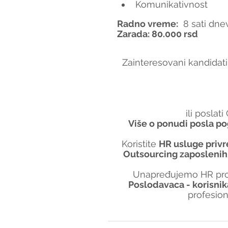
Komunikativnost
Radno vreme:
  8 sati dn
Zarada: 80.000 rsd
Zainteresovani kandidati
ili poslat
Više o ponudi posla po
Koristite 
HR usluge priv
Outsourcing zaposlenih
Unapređujemo HR proc
Poslodavaca - korisnik
profesio