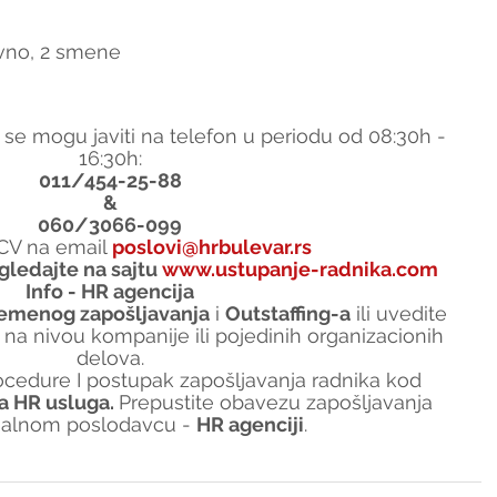
evno, 2 smene
 se mogu javiti na telefon u periodu od 08:30h - 
16:30h:
011/454-25-88
&
060/3066-099
i CV na email 
poslovi@hrbulevar.rs
gledajte na sajtu 
www.ustupanje-radnika.com
Info - HR agencija
remenog zapošljavanja
 i 
Outstaffing-a
 ili uvedite 
 na nivou kompanije ili pojedinih organizacionih 
delova.
edure I postupak zapošljavanja radnika kod 
a HR usluga. 
Prepustite obavezu zapošljavanja 
nalnom poslodavcu - 
HR agenciji
.