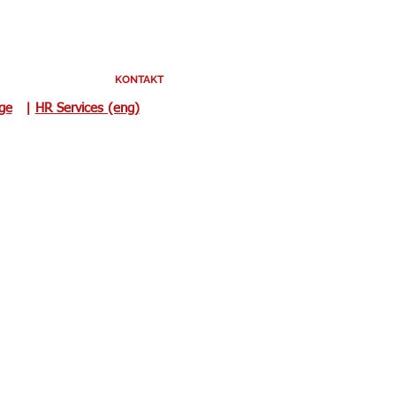
KONTAKT
uge
|
HR Services (eng)