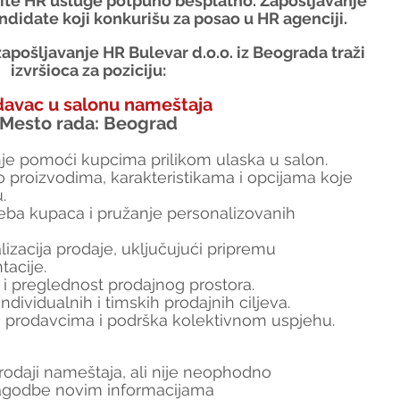
tite HR usluge potpuno besplatno. Zapošljavanje 
ndidate koji konkurišu za posao u HR agenciji.
apošljavanje HR Bulevar d.o.o. iz Beograda traži 
izvršioca za poziciju:
davac u salonu nameštaja
Mesto rada: Beograd
nje pomoći kupcima prilikom ulaska u salon.
 proizvodima, karakteristikama i opcijama koje 
.
eba kupaca i pružanje personalizovanih 
lizacija prodaje, uključujući pripremu 
acije.
i preglednost prodajnog prostora.
individualnih i timskih prodajnih ciljeva.
m prodavcima i podrška kolektivnom uspjehu.
rodaji nameštaja, ali nije neophodno
lagodbe novim informacijama