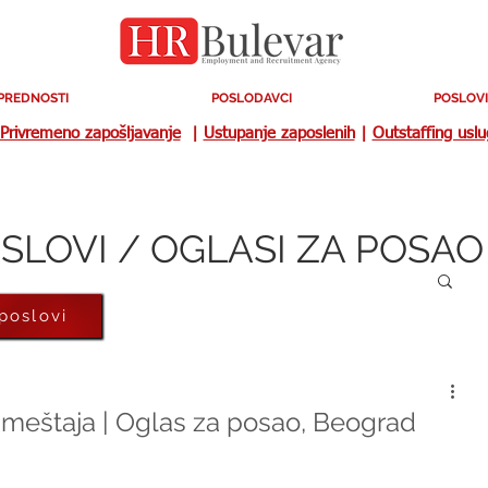
PREDNOSTI
POSLODAVCI
POSLOVI
Privremeno zapošljavanje
|
Ustupanje zaposlenih
|
Outstaffing usl
SLOVI / OGLASI ZA POSAO
 poslovi
meštaja | Oglas za posao, Beograd