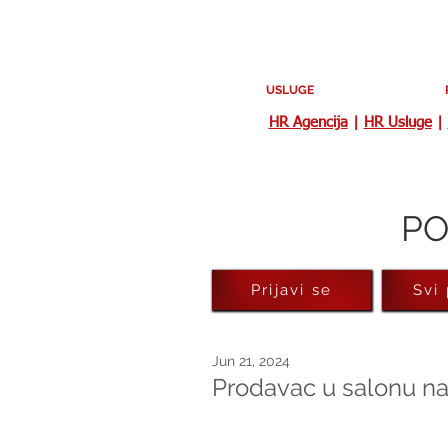
USLUGE
HR Agencija
|
HR Usluge
|
PO
Prijavi se
Svi
Jun 21, 2024
Prodavac u salonu na