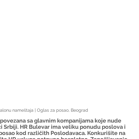
alonu nameštaja | Oglas za posao, Beograd
e povezana sa glavnim kompanijama koje nude 
i Srbiji. HR Bulevar ima veliku ponudu poslova i 
osao kod različith Poslodavaca. Konkurišite na 