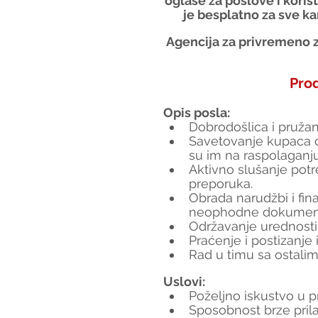
oglase za poslove i koris
je besplatno za sve ka
Agencija za privremeno z
Pro
Opis posla:
Dobrodošlica i pruža
Savetovanje kupaca o
su im na raspolaganju
Aktivno slušanje potr
preporuka.
Obrada narudžbi i fina
neophodne dokument
Održavanje urednosti 
Praćenje i postizanje 
Rad u timu sa ostali
Uslovi:
Poželjno iskustvo u p
Sposobnost brze pri