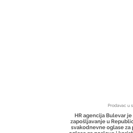
Prodavac u s
HR agencija Bulevar j
zapošljavanje u Republic
svakodnevne oglase za p