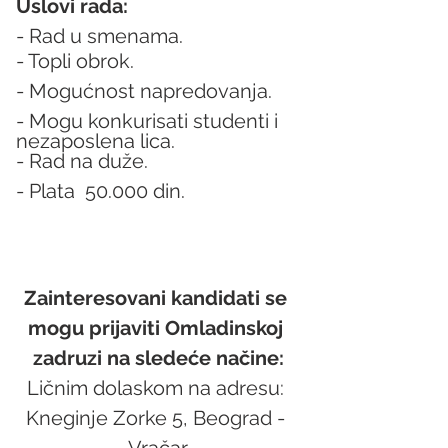
Uslovi rada:
- Rad u smenama.
- Topli obrok.
- Mogućnost napredovanja.
- Mogu konkurisati studenti i 
nezaposlena lica.
- Rad na duže.
- Plata  50.000 din.
Zainteresovani kandidati se 
mogu prijaviti Omladinskoj 
zadruzi na sledeće načine:
Ličnim dolaskom na adresu: 
Kneginje Zorke 5, Beograd - 
Vračar