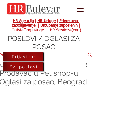
HR Agencija
|
HR Usluge
|
Privremeno
zapošljavanje
|
Ustupanje zaposlenih
|
Outstaffing usluge
|
HR Services (eng)
POSLOVI / OGLASI ZA
POSAO
Post
Prijavi se
Apr 20, 2021
Svi poslovi
Prodavac u Pet shop-u |
Oglasi za posao, Beograd