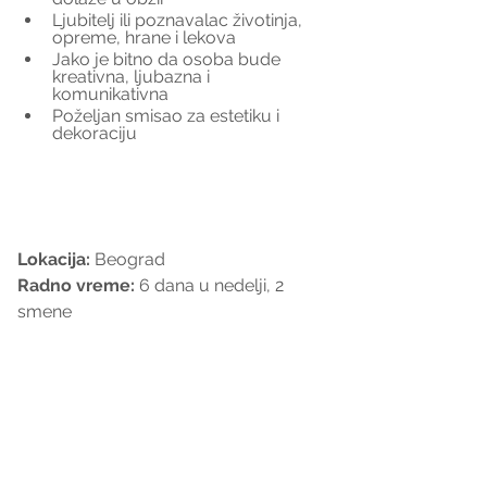
Ljubitelj ili poznavalac životinja, 
opreme, hrane i lekova
Jako je bitno da osoba bude 
kreativna, ljubazna i 
komunikativna
Poželjan smisao za estetiku i 
dekoraciju
Lokacija:
 Beograd
Radno vreme:
 6 dana u nedelji, 2 
smene