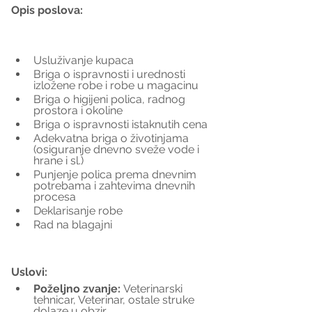
Opis poslova:
Usluživanje kupaca
Briga o ispravnosti i urednosti 
izložene robe i robe u magacinu
Briga o higijeni polica, radnog 
prostora i okoline
Briga o ispravnosti istaknutih cena
Adekvatna briga o životinjama 
(osiguranje dnevno sveže vode i 
hrane i sl.)
Punjenje polica prema dnevnim 
potrebama i zahtevima dnevnih 
procesa
Deklarisanje robe
Rad na blagajni
Uslovi:
Poželjno zvanje: 
Veterinarski 
tehnicar, Veterinar, ostale struke 
dolaze u obzir