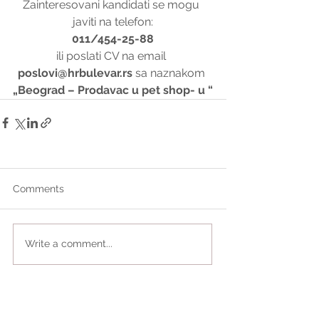
Zainteresovani kandidati se mogu 
javiti na telefon:
011/454-25-88
ili poslati CV na email 
poslovi@hrbulevar.rs 
sa naznakom 
„Beograd – Prodavac u pet shop- u “
Comments
Write a comment...