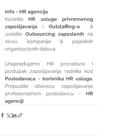
Info - HR agencija 
Koristite 
HR usluge privremenog 
zapošljavanja
 i 
Outstaffing-a
  ili 
uvedite 
Outsourcing zaposlenih
 na 
nivou kompanije ili pojedinih 
organizacionih delova.
Unapređujemo HR procedure I 
postupak zapošljavanja radnika kod 
Poslodavaca - korisnika HR usluga. 
Prepustite obavezu zapošljavanja 
profesionalnom poslodavcu - 
HR 
agenciji
.