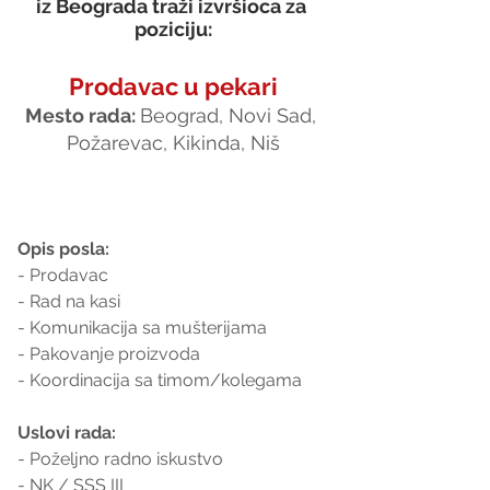
iz Beograda traži izvršioca za 
poziciju:
Prodavac u pekari
Mesto rada: 
Beograd, Novi Sad, 
Požarevac, Kikinda, Niš
Opis posla:
- Prodavac
- Rad na kasi
- Komunikacija sa mušterijama
- Pakovanje proizvoda
- Koordinacija sa timom/kolegama
Uslovi rada:
- Poželjno radno iskustvo
- NK / SSS III