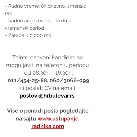
- Radno vreme: 8h dnevno, smenski 
rad
- Radno angažovanje na duži 
vremenski period
- Zarada: 60.000 rsd.
Zainteresovani kandidati se 
mogu javiti na telefon u periodu 
od 08:30h - 16:30h:
011/454-25-88, 060/3066-099
ili poslati CV na email 
poslovi@hrbulevar.rs 
Više o ponudi posla pogledajte 
na sajtu
www.ustupanje-
radnika.com