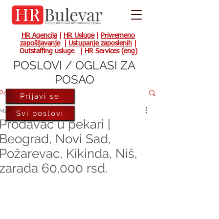
HR Agencija
|
HR Usluge
|
Privremeno
zapošljavanje
|
Ustupanje zaposlenih
|
Outstaffing usluge
|
HR Services (eng)
POSLOVI / OGLASI ZA
POSAO
Post
Prijavi se
Mar 30, 2023
Svi poslovi
Prodavac u pekari |
Beograd, Novi Sad,
Požarevac, Kikinda, Niš,
zarada 60.000 rsd.