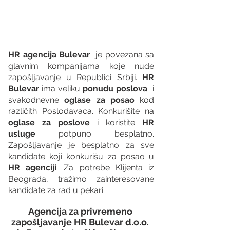
HR agencija Bulevar
  je povezana sa 
glavnim kompanijama koje nude 
zapošljavanje u Republici Srbiji. 
HR 
Bulevar 
ima veliku 
ponudu poslova
  i 
svakodnevne 
oglase za posao
 kod 
različith Poslodavaca. Konkurišite na 
oglase za poslove
 i koristite 
HR 
usluge
 potpuno besplatno. 
Zapošljavanje je besplatno za sve 
kandidate koji konkurišu za posao u 
HR agenciji
. Za potrebe Klijenta iz 
Beograda, tražimo zainteresovane 
kandidate za rad u pekari.
Agencija za privremeno 
zapošljavanje HR Bulevar d.o.o. 