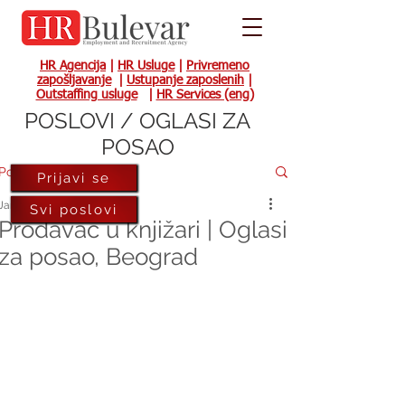
HR Agencija
|
HR Usluge
|
Privremeno
zapošljavanje
|
Ustupanje zaposlenih
|
Outstaffing usluge
|
HR Services (eng)
POSLOVI / OGLASI ZA
POSAO
Post
Prijavi se
Jan 15, 2024
Svi poslovi
Prodavac u knjižari | Oglasi
za posao, Beograd