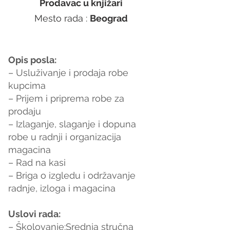
Prodavac u knjižari
Mesto rada : 
Beograd
Opis posla:
– Usluživanje i prodaja robe 
kupcima
– Prijem i priprema robe za 
prodaju
– Izlaganje, slaganje i dopuna 
robe u radnji i organizacija 
magacina
– Rad na kasi
– Briga o izgledu i održavanje 
radnje, izloga i magacina
Uslovi rada:
– Školovanje:Srednja stručna 