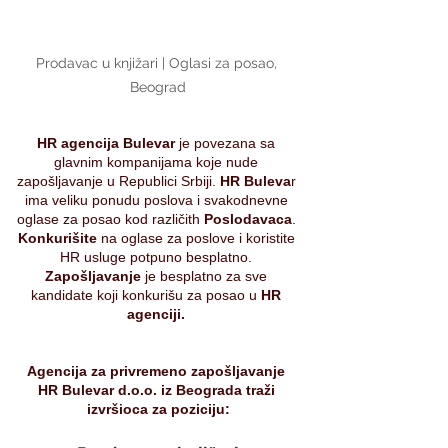
Prodavac u knjižari | Oglasi za posao, 
Beograd
HR agencija Bulevar 
je povezana sa 
glavnim kompanijama koje nude 
zapošljavanje u Republici Srbiji.
 HR Buleva
r 
ima veliku ponudu poslova i svakodnevne 
oglase za posao kod različith 
Poslodavaca
. 
Konkurišite 
na oglase za poslove i koristite 
HR usluge potpuno besplatno. 
Zapošljavanje 
je besplatno za sve 
kandidate koji konkurišu za posao u 
HR 
agenciji. 
Agencija za privremeno zapošljavanje 
HR Bulevar d.o.o. iz Beograda traži 
izvršioca za poziciju: