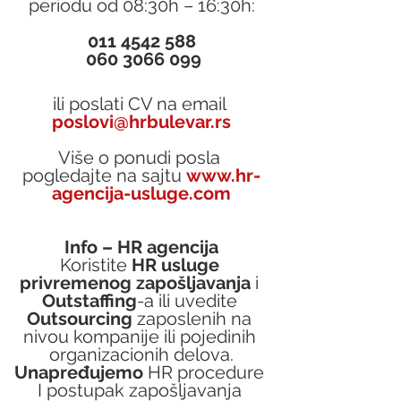
periodu od 08:30h – 16:30h:
011 4542 588
 060 3066 099
ili poslati CV na email 
poslovi@hrbulevar.rs
Više o ponudi posla 
pogledajte na sajtu 
www.hr-
agencija-usluge.com
Info – HR agencija
Koristite 
HR usluge 
privremenog zapošljavanja
 i 
Outstaffing
-a ili uvedite 
Outsourcing
 zaposlenih na 
nivou kompanije ili pojedinih 
organizacionih delova.
Unapređujemo 
HR procedure 
I postupak zapošljavanja 