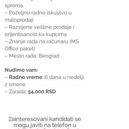
sprema
– Poželjno radno iskustvo u 
maloprodaji
– Razvijene veštine prodaje i 
orijentisanost ka kupcima
– Znanje rada na računaru (MS 
Office paket)
– Mesto rada: Beograd
Nudimo vam:
– 
Radno vreme
: 6 dana u nedelji, 
2 smene
– Zarada: 
54.000 RSD
ainteresovani kandidati se 
Z
mogu javiti na telefon u 