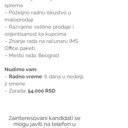
sprema
– Poželjno radno iskustvo u 
maloprodaji
– Razvijene veštine prodaje i 
orijentisanost ka kupcima
– Znanje rada na računaru (MS 
Office paket)
– Mesto rada: Beograd
Nudimo vam:
– 
Radno vreme
: 6 dana u nedelji, 
2 smene
– Zarada: 
54.000 RSD
ainteresovani kandidati se 
Z
mogu javiti na telefon u 