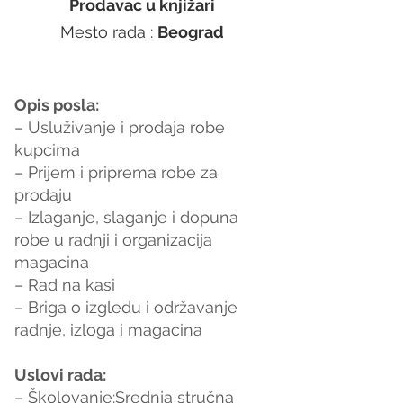
Prodavac u knjižari
Mesto rada : 
Beograd
Opis posla:
– Usluživanje i prodaja robe 
kupcima
– Prijem i priprema robe za 
prodaju
– Izlaganje, slaganje i dopuna 
robe u radnji i organizacija 
magacina
– Rad na kasi
– Briga o izgledu i održavanje 
radnje, izloga i magacina
Uslovi rada:
– Školovanje:Srednja stručna 