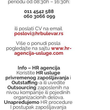
periodu od 08:30h – 16:30h:
011 4542 588
 060 3066 099
ili poslati CV na email 
poslovi@hrbulevar.rs
Više o ponudi posla 
pogledajte na sajtu 
www.hr-
agencija-usluge.com
Info – HR agencija
Koristite 
HR usluge 
privremenog zapošljavanja
 i 
Outstaffing
-a ili uvedite 
Outsourcing
 zaposlenih na 
nivou kompanije ili pojedinih 
organizacionih delova.
Unapređujemo 
HR procedure 
I postupak zapošljavanja 