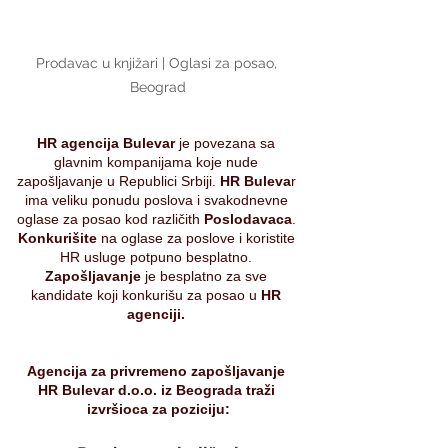
Prodavac u knjižari | Oglasi za posao, 
Beograd
HR agencija Bulevar 
je povezana sa 
glavnim kompanijama koje nude 
zapošljavanje u Republici Srbiji.
 HR Buleva
r 
ima veliku ponudu poslova i svakodnevne 
oglase za posao kod različith 
Poslodavaca
. 
Konkurišite 
na oglase za poslove i koristite 
HR usluge potpuno besplatno. 
Zapošljavanje 
je besplatno za sve 
kandidate koji konkurišu za posao u 
HR 
agenciji. 
Agencija za privremeno zapošljavanje 
HR Bulevar d.o.o. iz Beograda traži 
izvršioca za poziciju: