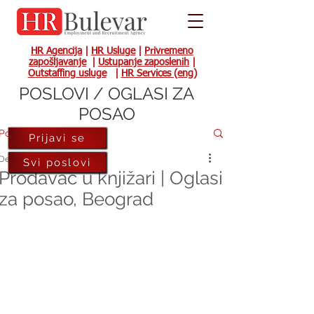
HR Agencija
|
HR Usluge
|
Privremeno
zapošljavanje
|
Ustupanje zaposlenih
|
Outstaffing usluge
|
HR Services (eng)
POSLOVI / OGLASI ZA
POSAO
Post
Prijavi se
Dec 21, 2023
Svi poslovi
Prodavac u knjižari | Oglasi
za posao, Beograd