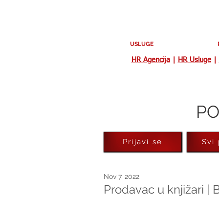
USLUGE
HR Agencija
|
HR Usluge
|
PO
Prijavi se
Svi
Nov 7, 2022
Prodavac u knjižari |