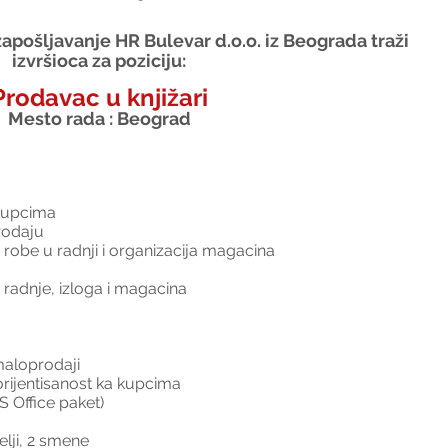
apošljavanje HR Bulevar d.o.o. iz Beograda traži 
izvršioca za poziciju:
Prodavac u knjižari
Mesto rada : Beograd
 kupcima
rodaju
 robe u radnji i organizacija magacina
 radnje, izloga i magacina
maloprodaji
orijentisanost ka kupcima
 Office paket)
lji, 2 smene