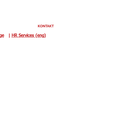
KONTAKT
uge
|
HR Services (eng)