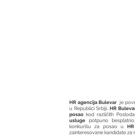
HR agencija Bulevar
  je po
u Republici Srbiji. 
HR Buleva
posao
 kod različith Posloda
usluge
 potpuno besplatno.
konkurišu za posao u 
HR 
zainteresovane kandidate za r