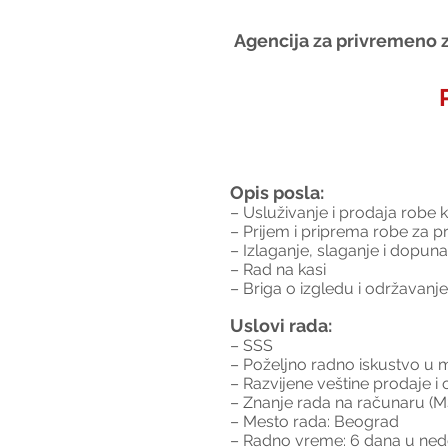
Agencija za privremeno z
Opis posla:
– Usluživanje i prodaja robe
– Prijem i priprema robe za p
– Izlaganje, slaganje i dopuna
– Rad na kasi
– Briga o izgledu i održavanje
Uslovi rada:
– SSS
– Poželjno radno iskustvo u 
– Razvijene veštine prodaje i 
– Znanje rada na računaru (MS
– Mesto rada: Beograd
– Radno vreme: 6 dana u nede