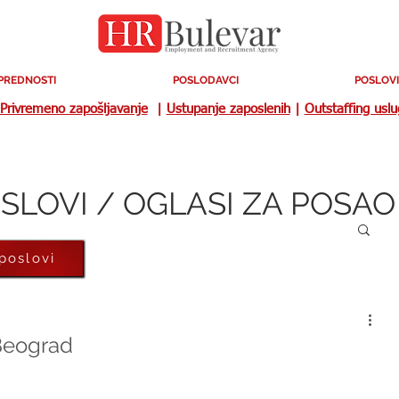
PREDNOSTI
POSLODAVCI
POSLOVI
Privremeno zapošljavanje
|
Ustupanje zaposlenih
|
Outstaffing usl
SLOVI / OGLASI ZA POSAO
 poslovi
 Beograd