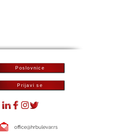
Poslovnice
Prijavi se
office@hrbulevar.rs