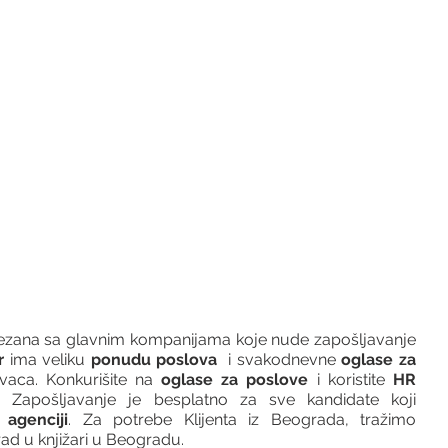
vezana sa glavnim kompanijama koje nude zapošljavanje 
r 
ima veliku 
ponudu poslova
  i svakodnevne 
oglase za 
vaca. Konkurišite na 
oglase za poslove
 i koristite 
HR 
 Zapošljavanje je besplatno za sve kandidate koji 
agenciji
. Za potrebe Klijenta iz Beograda, tražimo 
ad u knjižari u Beogradu.