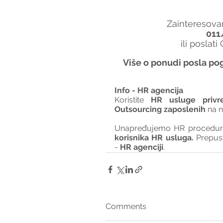
Zainteresovan
011
ili poslati
Više o ponudi posla pog
Info - HR agencija 
Koristite 
HR usluge privr
Outsourcing zaposlenih
 na 
Unapređujemo HR procedure 
korisnika HR usluga. 
Prepus
- 
HR agenciji
.
Comments