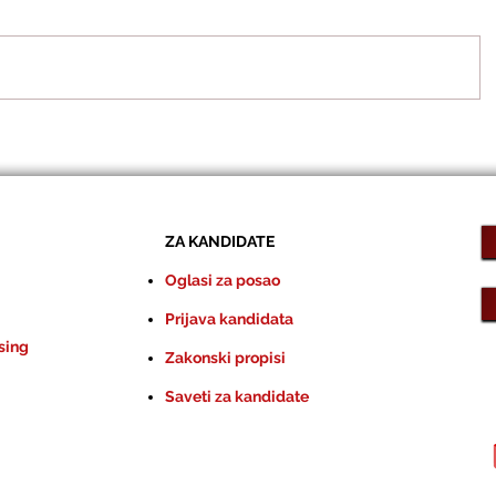
ZA KANDIDATE
Oglasi za posao
Prijava kandidata
sing
Zakonski propisi
Saveti za kandidate