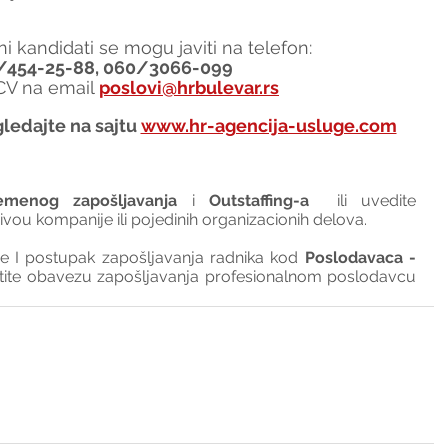
i kandidati se mogu javiti na telefon:
/454-25-88, 060/3066-099
 CV na email 
poslovi@hrbulevar.rs
ledajte na sajtu 
www.hr-agencija-usluge.com
emenog zapošljavanja
 i 
Outstaffing-a
  ili uvedite 
nivou kompanije ili pojedinih organizacionih delova.
I postupak zapošljavanja radnika kod 
Poslodavaca - 
tite obavezu zapošljavanja profesionalnom poslodavcu 