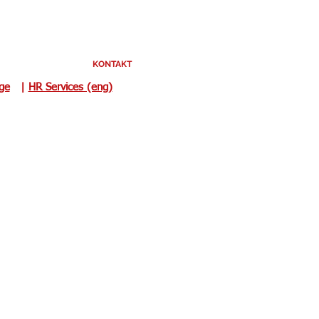
KONTAKT
uge
|
HR Services (eng)