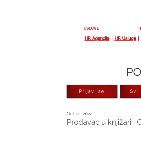
USLUGE
HR Agencija
|
HR Usluge
|
PO
Prijavi se
Svi
Oct 20, 2022
Prodavac u knjižari |