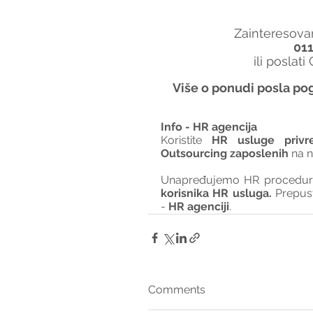
Zainteresovan
01
ili poslati
Više o ponudi posla pog
Info - HR agencija 
Koristite 
HR usluge privr
Outsourcing zaposlenih
 na 
Unapređujemo HR procedure 
korisnika HR usluga. 
Prepus
- 
HR agenciji
.
Comments