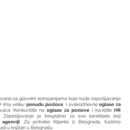
vezana sa glavnim kompanijama koje nude zapošljavanje 
r 
ima veliku 
ponudu poslova
  i svakodnevne 
oglase za 
vaca. Konkurišite na 
oglase za poslove
 i koristite 
HR 
 Zapošljavanje je besplatno za sve kandidate koji 
agenciji
. Za potrebe Klijenta iz Beograda, tražimo 
ad u knjižari u Beogradu.