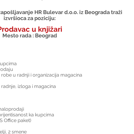
apošljavanje HR Bulevar d.o.o. iz Beograda traži 
izvršioca za poziciju:
Prodavac u knjižari
Mesto rada : Beograd
 kupcima
rodaju
 robe u radnji i organizacija magacina
 radnje, izloga i magacina
maloprodaji
orijentisanost ka kupcima
 Office paket)
lji, 2 smene