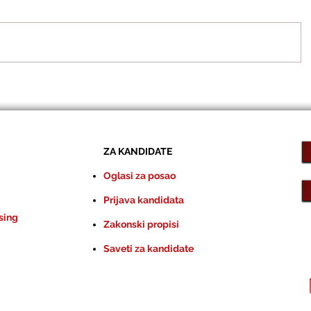
ZA KANDIDATE
Oglasi za posao
Prijava kandidata
sing
Zakonski propisi
Saveti za kandidate