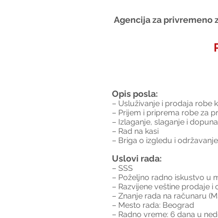
Agencija za privremeno z
Opis posla:
– Usluživanje i prodaja robe
– Prijem i priprema robe za p
– Izlaganje, slaganje i dopuna
– Rad na kasi
– Briga o izgledu i održavanje
Uslovi rada:
– SSS
– Poželjno radno iskustvo u 
– Razvijene veštine prodaje i 
– Znanje rada na računaru (MS
– Mesto rada: Beograd
– Radno vreme: 6 dana u nede