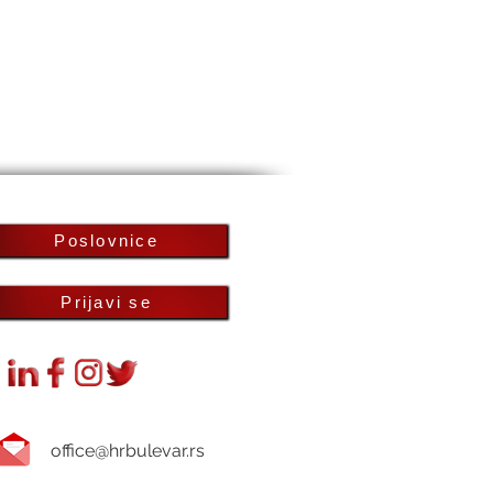
Poslovnice
Prijavi se
office@hrbulevar.rs