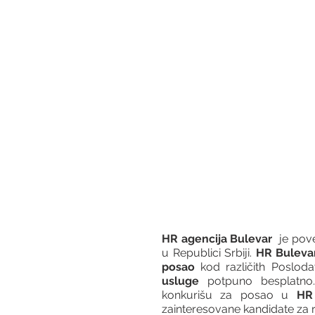
HR agencija Bulevar
  je po
u Republici Srbiji. 
HR Buleva
posao
 kod različith Posloda
usluge
 potpuno besplatno.
konkurišu za posao u 
HR 
zainteresovane kandidate za r