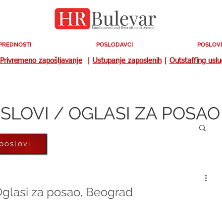
PREDNOSTI
POSLODAVCI
POSLOVI
Privremeno zapošljavanje
|
Ustupanje zaposlenih
|
Outstaffing usl
SLOVI / OGLASI ZA POSAO
 poslovi
 Oglasi za posao, Beograd