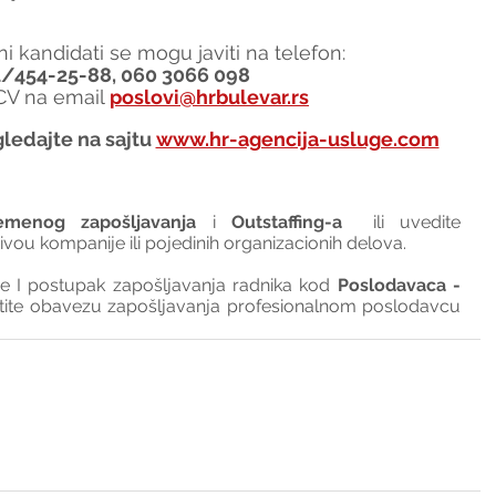
i kandidati se mogu javiti na telefon:
1/454-25-88, 060 3066 098
 CV na email 
poslovi@hrbulevar.rs
ledajte na sajtu 
www.hr-agencija-usluge.com
emenog zapošljavanja
 i 
Outstaffing-a
  ili uvedite 
nivou kompanije ili pojedinih organizacionih delova.
I postupak zapošljavanja radnika kod 
Poslodavaca - 
tite obavezu zapošljavanja profesionalnom poslodavcu 