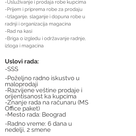
-Usluživanje i prodaja robe kupcima
-Prijem i priprema robe za prodaju
-Izlaganje, slaganje i dopuna robe u 
radnji i organizacija magacina
-Rad na kasi
-Briga o izgledu i održavanje radnje, 
izloga i magacina
Uslovi rada:
-SSS
-Poželjno radno iskustvo u 
maloprodaji
-Razvijene veštine prodaje i 
orijentisanost ka kupcima
-Znanje rada na računaru (MS 
Office paket)
-Mesto rada: Beograd
-Radno vreme: 6 dana u 
nedelji, 2 smene