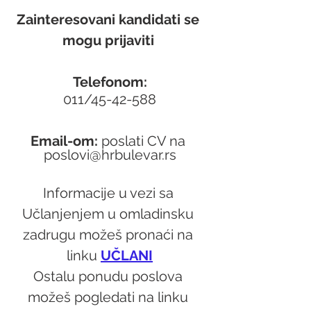
Zainteresovani kandidati se 
mogu prijaviti 
Telefonom:
011/45-42-588
Email-om: 
poslati CV na 
poslovi@hrbulevar.rs
Informacije u vezi sa 
Učlanjenjem u omladinsku 
zadrugu možeš pronaći na 
linku 
UČLANI
Ostalu ponudu poslova 
možeš pogledati na linku 