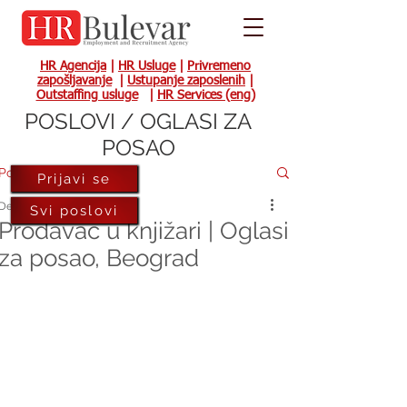
HR Agencija
|
HR Usluge
|
Privremeno
zapošljavanje
|
Ustupanje zaposlenih
|
Outstaffing usluge
|
HR Services (eng)
POSLOVI / OGLASI ZA
POSAO
Post
Prijavi se
Dec 24, 2021
Svi poslovi
Prodavac u knjižari | Oglasi
za posao, Beograd