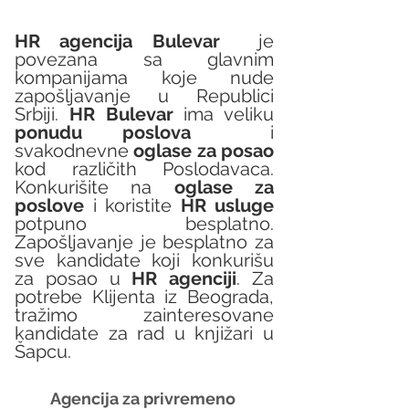
HR agencija Bulevar
  je 
povezana sa glavnim 
kompanijama koje nude 
zapošljavanje u Republici 
Srbiji. 
HR Bulevar 
ima veliku 
ponudu poslova
  i 
svakodnevne 
oglase za posao
kod različith Poslodavaca. 
Konkurišite na 
oglase za 
poslove
 i koristite 
HR usluge
potpuno besplatno. 
Zapošljavanje je besplatno za 
sve kandidate koji konkurišu 
za posao u 
HR agenciji
. Za 
potrebe Klijenta iz Beograda, 
tražimo zainteresovane 
kandidate za rad u knjižari u 
Šapcu.
Agencija za privremeno 