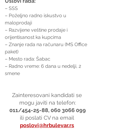
Uslovi rada:
– SSS
– Poželjno radno iskustvo u 
maloprodaji
– Razvijene veštine prodaje i 
orijentisanost ka kupcima
– Znanje rada na računaru (MS Office 
paket)
– Mesto rada: Šabac
– Radno vreme: 6 dana u nedelji, 2 
smene
Zainteresovani kandidati se 
mogu javiti na telefon:
011/454-25-88, 060 3066 099
ili poslati CV na email 
poslovi@hrbulevar.rs