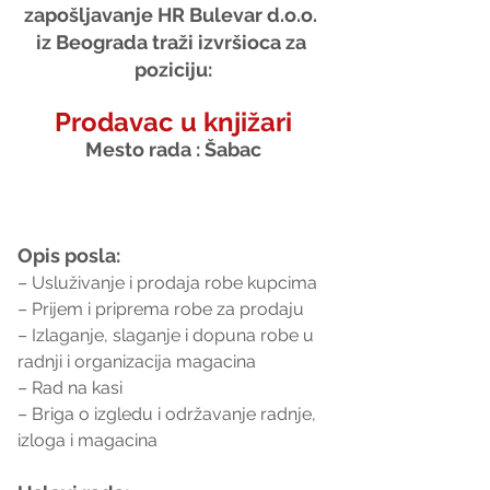
zapošljavanje HR Bulevar d.o.o. 
iz Beograda traži izvršioca za 
poziciju:
Prodavac u knjižari
Mesto rada : Šabac
Opis posla:
– Usluživanje i prodaja robe kupcima
– Prijem i priprema robe za prodaju
– Izlaganje, slaganje i dopuna robe u 
radnji i organizacija magacina
– Rad na kasi
– Briga o izgledu i održavanje radnje, 
izloga i magacina