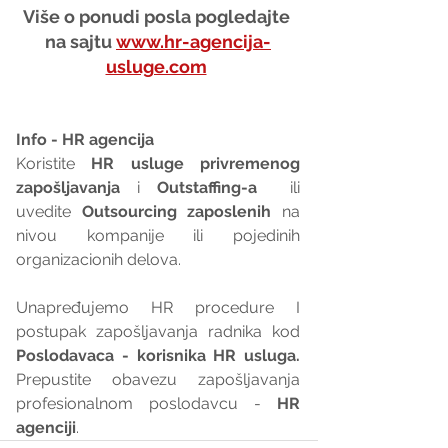
Više o ponudi posla pogledajte 
na sajtu 
www.hr-agencija-
usluge.com
Info - HR agencija 
Koristite 
HR usluge privremenog 
zapošljavanja
 i 
Outstaffing-a
  ili 
uvedite 
Outsourcing zaposlenih
 na 
nivou kompanije ili pojedinih 
organizacionih delova.
Unapređujemo HR procedure I 
postupak zapošljavanja radnika kod 
Poslodavaca - korisnika HR usluga. 
Prepustite obavezu zapošljavanja 
profesionalnom poslodavcu - 
HR 
agenciji
.