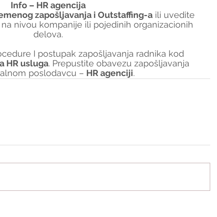
Info – HR agencija
emenog zapošljavanja i Outstaffing-a
 ili uvedite 
 na nivou kompanije ili pojedinih organizacionih 
delova.
ocedure I postupak zapošljavanja radnika kod 
ka HR usluga
. Prepustite obavezu zapošljavanja 
nalnom poslodavcu – 
HR agenciji
.