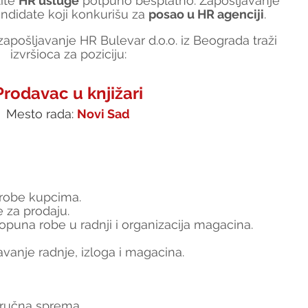
tite 
HR usluge
 potpuno besplatno. Zapošljavanje 
ndidate koji konkurišu za 
posao u HR agenciji
.
apošljavanje HR Bulevar d.o.o. iz Beograda traži 
izvršioca za poziciju:
Prodavac u knjižari
Mesto rada: 
Novi Sad
 robe kupcima.
e za prodaju.
dopuna robe u radnji i organizacija magacina.
avanje radnje, izloga i magacina.
tručna sprema.