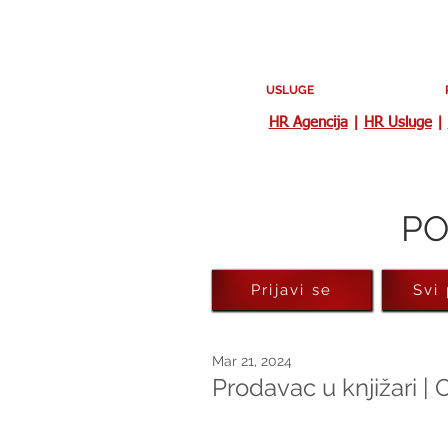
USLUGE
HR Agencija
|
HR Usluge
|
PO
Prijavi se
Svi
Mar 21, 2024
Prodavac u knjižari |