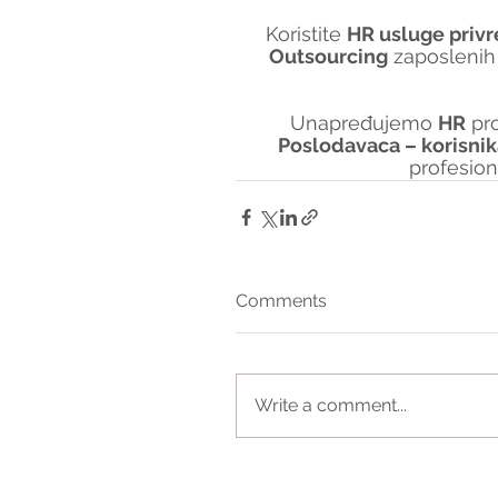
Koristite 
HR usluge privr
Outsourcing
 zaposlenih
Unapređujemo 
HR
 pr
Poslodavaca – korisni
profesio
Comments
Write a comment...