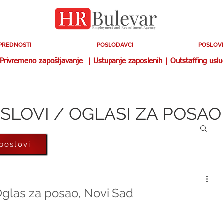
PREDNOSTI
POSLODAVCI
POSLOVI
Privremeno zapošljavanje
|
Ustupanje zaposlenih
|
Outstaffing usl
SLOVI / OGLASI ZA POSAO
 poslovi
 Oglas za posao, Novi Sad