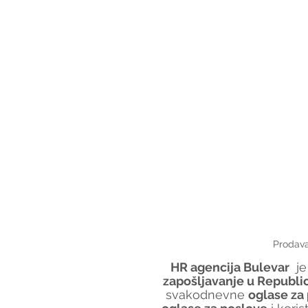
Prodava
HR agencija Bulevar
  
zapošljavanje u Republici
svakodnevne 
oglase za