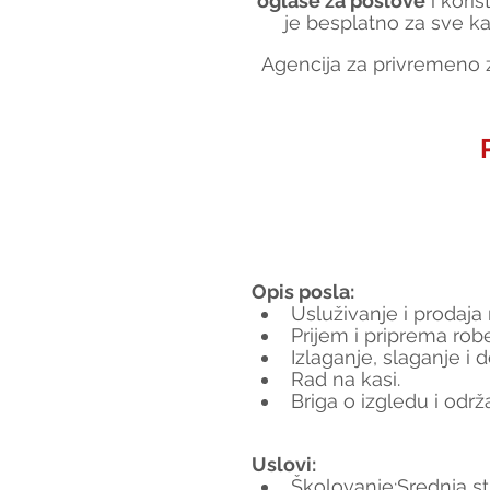
oglase za poslove
 i koris
je besplatno za sve ka
Agencija za privremeno z
Opis posla:
Usluživanje i prodaja
Prijem i priprema rob
Izlaganje, slaganje i 
Rad na kasi.
Briga o izgledu i održ
Uslovi:
Školovanje:Srednja s