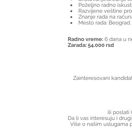
Poželjno radno iskust
Razvijene veštine pro
Znanje rada na računa
Mesto rada: Beograd.
Radno vreme
:
 6 dana u n
Zarada: 54.000 rsd
Zainteresovani kandidat
ili poslat
Da li vas interesuju i dru
Više o našim uslugama p