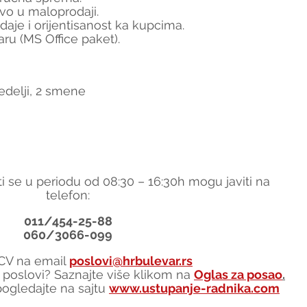
vo u maloprodaji.
daje i orijentisanost ka kupcima.
ru (MS Office paket).
edelji, 2 smene
i se u periodu od 08:30 – 16:30h mogu javiti na 
telefon:
011/454-25-88
060/3066-099
i CV na email 
poslovi@hrbulevar.rs
gi poslovi? Saznajte više klikom na 
Oglas za posao
.
ogledajte na sajtu 
www.ustupanje-radnika.com