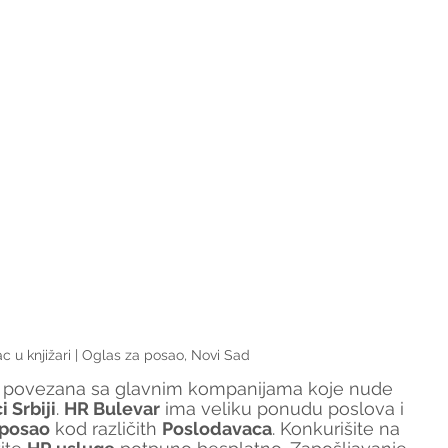
c u knjižari | Oglas za posao, Novi Sad
je povezana sa glavnim kompanijama koje nude 
 Srbiji
. 
HR Bulevar
 ima veliku ponudu poslova i 
 posao
 kod različith 
Poslodavaca
. Konkurišite na 