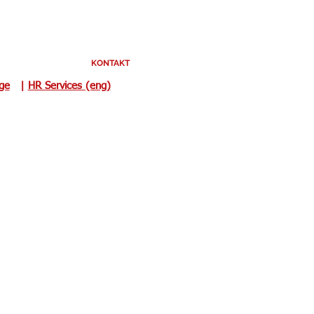
KONTAKT
uge
|
HR Services (eng)