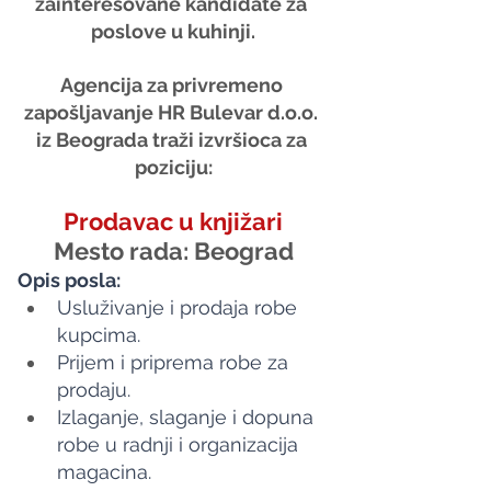
zainteresovane kandidate za 
poslove u kuhinji.
Agencija za privremeno 
zapošljavanje HR Bulevar d.o.o. 
iz Beograda traži izvršioca za 
poziciju:
Prodavac u knjižari
Mesto rada: Beograd
Opis posla:
Usluživanje i prodaja robe 
kupcima.
Prijem i priprema robe za 
prodaju.
Izlaganje, slaganje i dopuna 
robe u radnji i organizacija 
magacina.