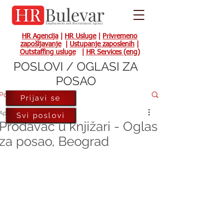
HR Agencija
|
HR Usluge
|
Privremeno
zapošljavanje
|
Ustupanje zaposlenih
|
Outstaffing usluge
|
HR Services (eng)
POSLOVI / OGLASI ZA
POSAO
Post
Prijavi se
Apr 15, 2024
Svi poslovi
Prodavac u knjižari - Oglas
za posao, Beograd