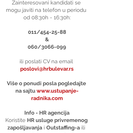
Zainteresovani kandidati se 
mogu javiti na telefon u periodu 
od 08:30h - 16:30h:
011/454-25-88
&
060/3066-099
ili poslati CV na email 
poslovi@hrbulevar.rs
Više o ponudi posla pogledajte 
na sajtu 
www.ustupanje-
radnika.com
Info - HR agencija
Koristite 
HR usluge privremenog 
zapošljavanja
 i 
Outstaffing-a
 ili 