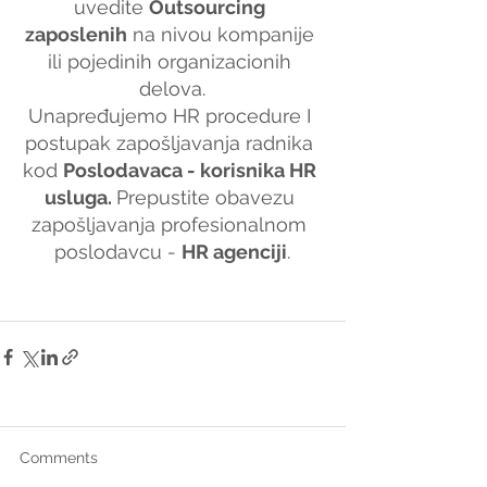
uvedite 
Outsourcing 
zaposlenih
 na nivou kompanije 
ili pojedinih organizacionih 
delova.
Unapređujemo HR procedure I 
postupak zapošljavanja radnika 
kod 
Poslodavaca - korisnika HR 
usluga. 
Prepustite obavezu 
zapošljavanja profesionalnom 
poslodavcu - 
HR agenciji
.
Comments