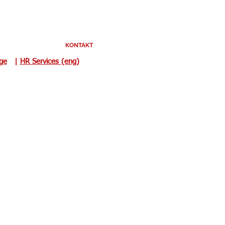
KONTAKT
uge
|
HR Services (eng)