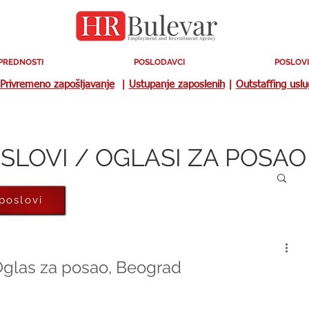
PREDNOSTI
POSLODAVCI
POSLOVI
Privremeno zapošljavanje
|
Ustupanje zaposlenih
|
Outstaffing usl
SLOVI / OGLASI ZA POSAO
 poslovi
 Oglas za posao, Beograd