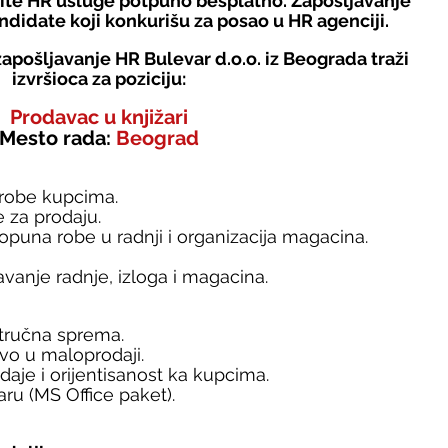
tite HR usluge potpuno besplatno. Zapošljavanje 
ndidate koji konkurišu za posao u HR agenciji.
apošljavanje HR Bulevar d.o.o. iz Beograda traži 
izvršioca za poziciju:
Prodavac u knjižari
Mesto rada: 
Beograd
 robe kupcima.
e za prodaju.
dopuna robe u radnji i organizacija magacina.
avanje radnje, izloga i magacina.
stručna sprema.
vo u maloprodaji.
daje i orijentisanost ka kupcima.
ru (MS Office paket).