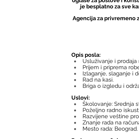
oglase za poslove i koris
je besplatno za sve ka
Agencija za privremeno z
Opis posla:
Usluživanje i prodaja
Prijem i priprema rob
Izlaganje, slaganje i 
Rad na kasi.
Briga o izgledu i održ
Uslovi:
Školovanje: Srednja 
Poželjno radno iskust
Razvijene veštine pro
Znanje rada na računa
Mesto rada: Beograd.