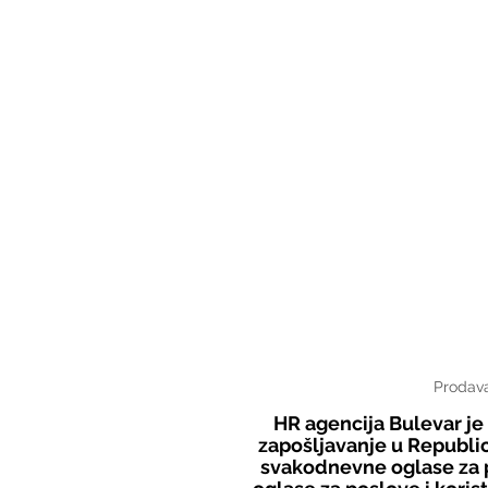
Prodava
HR agencija Bulevar j
zapošljavanje u Republic
svakodnevne oglase za p