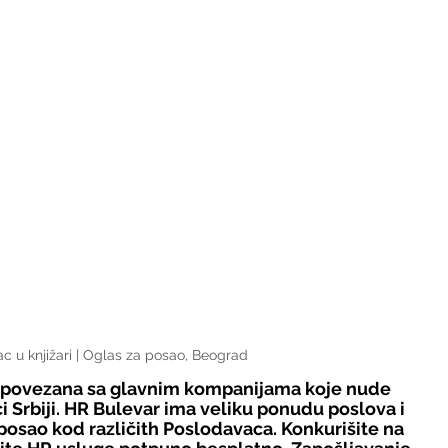
c u knjižari | Oglas za posao, Beograd
e povezana sa glavnim kompanijama koje nude 
i Srbiji. HR Bulevar ima veliku ponudu poslova i 
osao kod različith Poslodavaca. Konkurišite na 