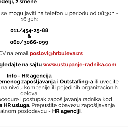
delji, 2 smene
 se mogu javiti na telefon u periodu od 08:30h - 
16:30h:
011/454-25-88
&
060/3066-099
i CV na email 
poslovi@hrbulevar.rs
gledajte na sajtu 
www.ustupanje-radnika.com
Info - HR agencija
remenog zapošljavanja
 i 
Outstaffing-a
 ili uvedite 
 na nivou kompanije ili pojedinih organizacionih 
delova.
edure I postupak zapošljavanja radnika kod 
a HR usluga. 
Prepustite obavezu zapošljavanja 
nalnom poslodavcu - 
HR agenciji
.