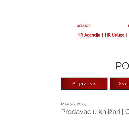
USLUGE
HR Agencija
|
HR Usluge
|
PO
Prijavi se
Svi
May 30, 2025
Prodavac u knjižari |