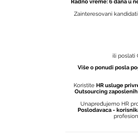
Radno vreme: 6 dana u ne
Zainteresovani kandidati
ili poslat
Više o ponudi posla po
Koristite 
HR usluge priv
Outsourcing zaposlenih
Unapređujemo HR proc
Poslodavaca - korisnik
profesio