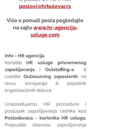
poslovi@hrbulevar.rs
Više o ponudi posla pogledajte 
na sajtu 
www.hr-agencija-
usluge.com
Info - HR agencija 
Koristite 
HR usluge privremenog 
zapošljavanja
 i 
Outstaffing-a
  ili 
uvedite 
Outsourcing zaposlenih
 na 
nivou kompanije ili pojedinih 
organizacionih delova.
Unapređujemo HR procedure I 
postupak zapošljavanja radnika kod 
Poslodavaca - korisnika HR usluga. 
Prepustite obavezu zapošljavanja 