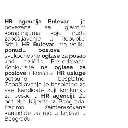
HR agencija Bulevar
  je 
povezana sa glavnim 
kompanijama koje nude 
zapošljavanje u Republici 
Srbiji. 
HR Bulevar 
ima veliku 
ponudu poslova
  i 
svakodnevne 
oglase za posao
kod različith Poslodavaca. 
Konkurišite na 
oglase za 
poslove
 i koristite 
HR usluge
potpuno besplatno. 
Zapošljavanje je besplatno za 
sve kandidate koji konkurišu 
za posao u 
HR agenciji
. Za 
potrebe Klijenta iz Beograda, 
tražimo zainteresovane 
kandidate za rad u knjižari u 
Beogradu.