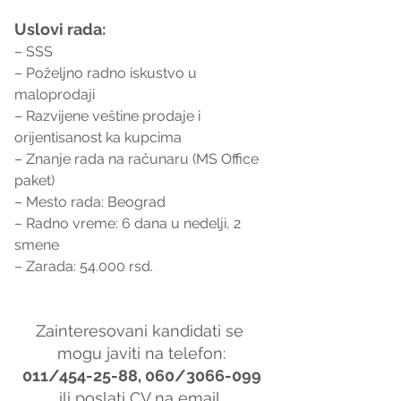
Uslovi rada:
– SSS
– Poželjno radno iskustvo u 
maloprodaji
– Razvijene veštine prodaje i 
orijentisanost ka kupcima
– Znanje rada na računaru (MS Office 
paket)
– Mesto rada: Beograd
– Radno vreme: 6 dana u nedelji, 2 
smene
– Zarada: 54.000 rsd.
Zainteresovani kandidati se 
mogu javiti na telefon:
011/454-25-88, 060/3066-099
ili poslati CV na email 