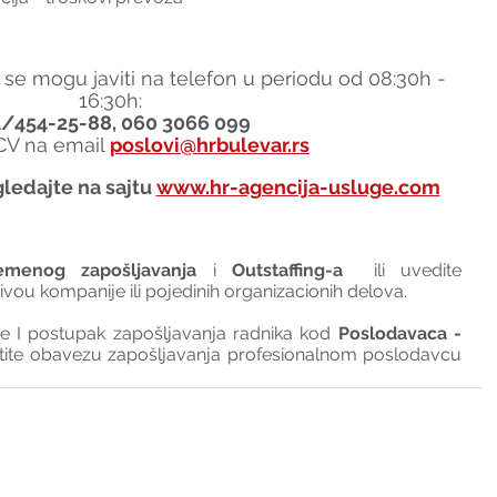
 se mogu javiti na telefon u periodu od 08:30h - 
16:30h:
1/454-25-88, 060 3066 099
 CV na email 
poslovi@hrbulevar.rs
ledajte na sajtu 
www.hr-agencija-usluge.com
emenog zapošljavanja
 i 
Outstaffing-a
  ili uvedite 
nivou kompanije ili pojedinih organizacionih delova.
I postupak zapošljavanja radnika kod 
Poslodavaca - 
tite obavezu zapošljavanja profesionalnom poslodavcu 