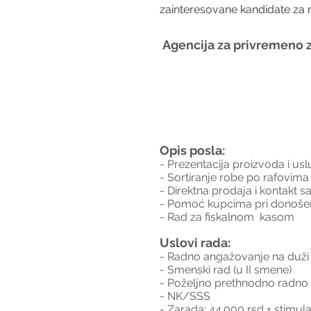
zainteresovane kandidate za 
Agencija za privremeno z
Opis posla:
- Prezentacija proizvoda i us
- Sortiranje robe po rafovima
- Direktna prodaja i kontakt 
- Pomoć kupcima pri donošenj
- Rad za fiskalnom  kasom
Uslovi rada:
- Radno angažovanje na duži
- Smenski rad (u II smene)
- Poželjno prethnodno radno 
- NK/SSS
- Zarada: 44.000 rsd + stimula