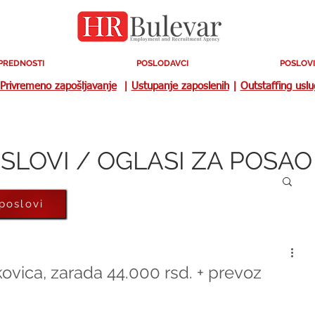
PREDNOSTI
POSLODAVCI
POSLOVI
Privremeno zapošljavanje
|
Ustupanje zaposlenih
|
Outstaffing usl
SLOVI / OGLASI ZA POSAO
 poslovi
ovica, zarada 44.000 rsd. + prevoz