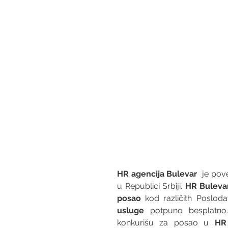
HR agencija Bulevar
  je po
u Republici Srbiji. 
HR Buleva
posao
 kod različith Posloda
usluge
 potpuno besplatno.
konkurišu za posao u 
HR 