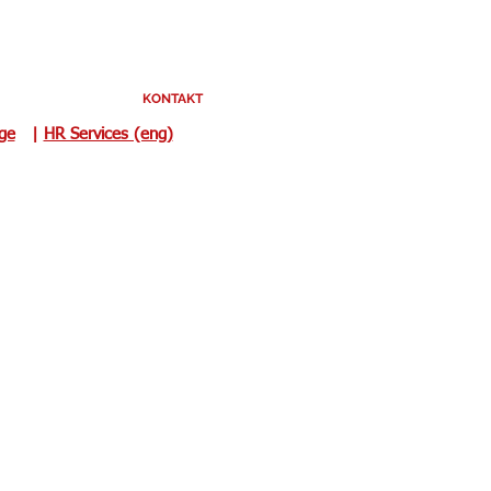
KONTAKT
uge
|
HR Services (eng)