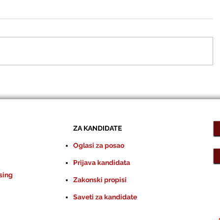
ZA KANDIDATE
Oglasi za posao
Prijava kandidata
sing
Zakonski propisi
Saveti za kandidate