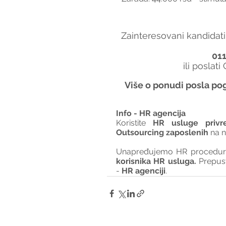
Zainteresovani kandidati
01
ili poslati
Više o ponudi posla pog
Info - HR agencija 
Koristite 
HR usluge privr
Outsourcing zaposlenih
 na 
Unapređujemo HR procedure 
korisnika HR usluga. 
Prepus
- 
HR agenciji
.