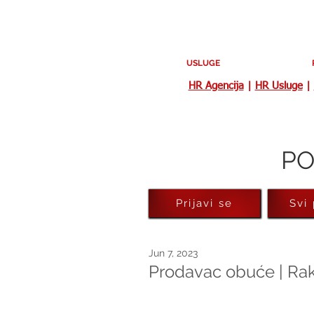
USLUGE
HR Agencija
|
HR Usluge
|
PO
Prijavi se
Svi
Jun 7, 2023
Prodavac obuće | Rak