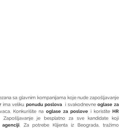
vezana sa glavnim kompanijama koje nude zapošljavanje 
r 
ima veliku 
ponudu poslova
  i svakodnevne 
oglase za 
vaca. Konkurišite na 
oglase za poslove
 i koristite 
HR 
 Zapošljavanje je besplatno za sve kandidate koji 
agenciji
. Za potrebe Klijenta iz Beograda, tražimo 