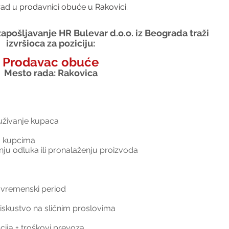
rad u prodavnici obuće u Rakovici.
apošljavanje HR Bulevar d.o.o. iz Beograda traži 
izvršioca za poziciju:
Prodavac obuće
Mesto rada: Rakovica
luživanje kupaca
sa kupcima
u odluka ili pronalaženju proizvoda
 vremenski period
iskustvo na sličnim proslovima
cija + troškovi prevoza