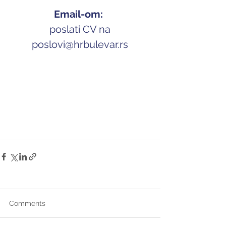
Email-om: 
 poslati CV na 
p
oslovi@hrbulevar.rs
Comments