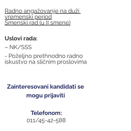
Radno angažovanje na duži 
vremenski period
Smenski rad (u II smene)
Uslovi rada:
– NK/SSS
- Poželjno prethnodno radno 
iskustvo na sličnim proslovima
Zainteresovani kandidati se 
mogu prijaviti 
Telefonom:
011/45-42-588