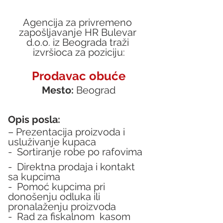
Agencija za privremeno 
zapošljavanje HR Bulevar 
d.o.o. iz Beograda traži 
izvršioca za poziciju:
Prodavac obuće
Mesto:
 Beograd
Opis posla:
– Prezentacija proizvoda i 
usluživanje kupaca
-  Sortiranje robe po rafovima
-  Direktna prodaja i kontakt 
sa kupcima
-  Pomoć kupcima pri 
donošenju odluka ili 
pronalaženju proizvoda
-  Rad za fiskalnom  kasom