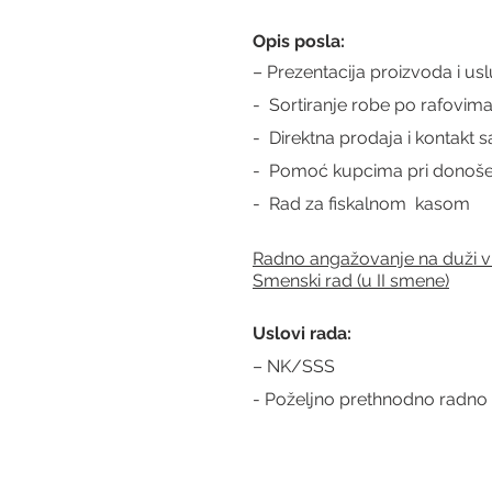
Opis posla:
– Prezentacija proizvoda i us
-  Sortiranje robe po rafovim
-  Direktna prodaja i kontakt
-  Pomoć kupcima pri donošen
-  Rad za fiskalnom  kasom
Radno angažovanje na duži v
Smenski rad (u II smene)
Uslovi rada:
– NK/SSS
- Poželjno prethnodno radno 