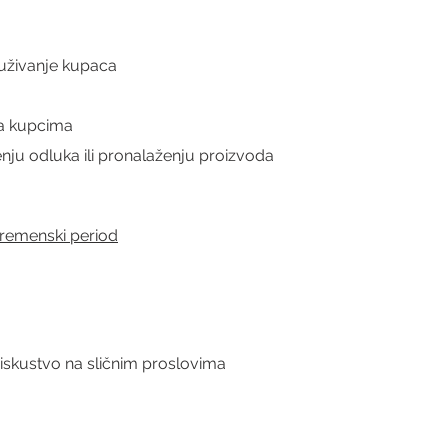
luživanje kupaca
a
 sa kupcima
ju odluka ili pronalaženju proizvoda
remenski period
iskustvo na sličnim proslovima