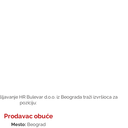
javanje HR Bulevar d.o.o. iz Beograda traži izvršioca za 
poziciju:
Prodavac obuće
Mesto:
 Beograd