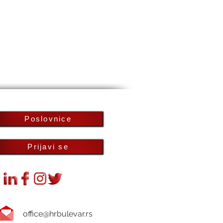
Poslovnice
Prijavi se
office@hrbulevar.rs