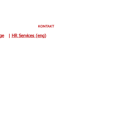
KONTAKT
uge
|
HR Services (eng)