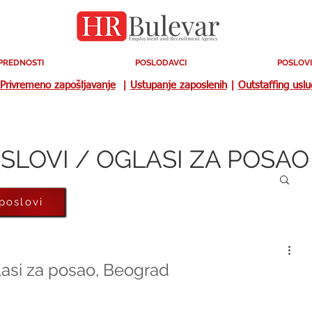
PREDNOSTI
POSLODAVCI
POSLOVI
Privremeno zapošljavanje
|
Ustupanje zaposlenih
|
Outstaffing usl
SLOVI / OGLASI ZA POSAO
 poslovi
asi za posao, Beograd