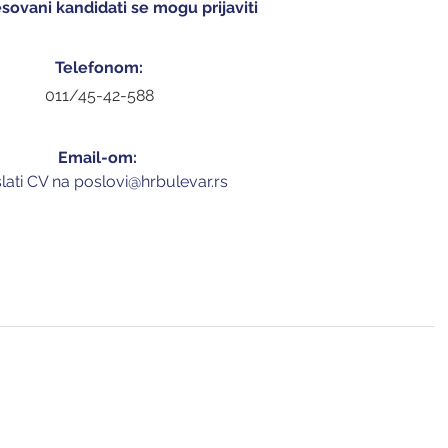
sovani kandidati se mogu prijaviti 
Telefonom:
011/45-42-588
Email-om: 
slati CV na 
p
oslovi@hrbulevar.rs