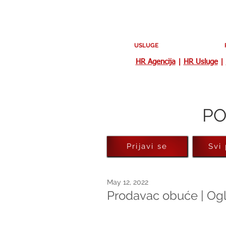
USLUGE
HR Agencija
|
HR Usluge
|
PO
Prijavi se
Svi
May 12, 2022
Prodavac obuće | Ogl