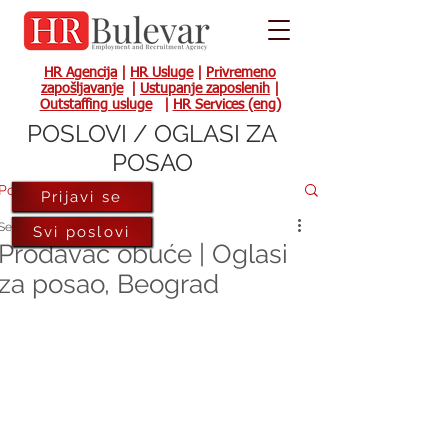
HR Agencija
|
HR Usluge
|
Privremeno
zapošljavanje
|
Ustupanje zaposlenih
|
Outstaffing usluge
|
HR Services (eng)
POSLOVI / OGLASI ZA
POSAO
Post
Prijavi se
Sep 5, 2022
Svi poslovi
Prodavac obuće | Oglasi
za posao, Beograd