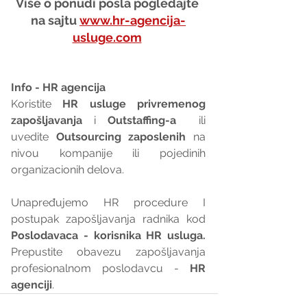
Više o ponudi posla pogledajte 
na sajtu 
www.hr-agencija-
usluge.com
Info - HR agencija 
Koristite 
HR usluge privremenog 
zapošljavanja
 i 
Outstaffing-a
  ili 
uvedite 
Outsourcing zaposlenih
 na 
nivou kompanije ili pojedinih 
organizacionih delova.
Unapređujemo HR procedure I 
postupak zapošljavanja radnika kod 
Poslodavaca - korisnika HR usluga. 
Prepustite obavezu zapošljavanja 
profesionalnom poslodavcu - 
HR 
agenciji
.