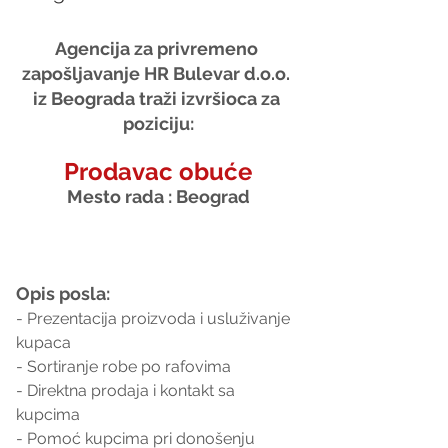
Agencija za privremeno 
zapošljavanje HR Bulevar d.o.o. 
iz Beograda traži izvršioca za 
poziciju:
Prodavac obuće
Mesto rada : Beograd
Opis posla:
- Prezentacija proizvoda i usluživanje 
kupaca
- Sortiranje robe po rafovima
- Direktna prodaja i kontakt sa 
kupcima
- Pomoć kupcima pri donošenju 