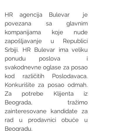
HR agencija Bulevar  je 
povezana sa glavnim 
kompanijama koje nude 
zapošljavanje u Republici 
Srbiji. HR Bulevar ima veliku 
ponudu poslova  i 
svakodnevne oglase za posao 
kod različitih Poslodavaca. 
Konkurišite za posao odmah. 
Za potrebe Klijenta iz 
Beograda, tražimo 
zainteresovane kandidate za 
rad u prodavnici obuće u 
Beogradu. 