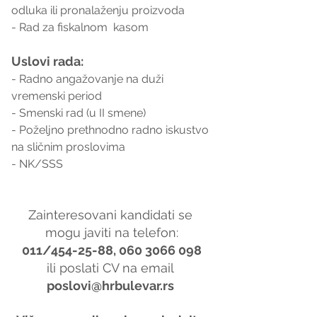
odluka ili pronalaženju proizvoda
- Rad za fiskalnom  kasom
Uslovi rada:
- Radno angažovanje na duži 
vremenski period
- Smenski rad (u II smene)
- Poželjno prethnodno radno iskustvo 
na sličnim proslovima
- NK/SSS
Zainteresovani kandidati se 
mogu javiti na telefon:
011/454-25-88, 060 3066 098
ili poslati CV na email 
poslovi@hrbulevar.rs 