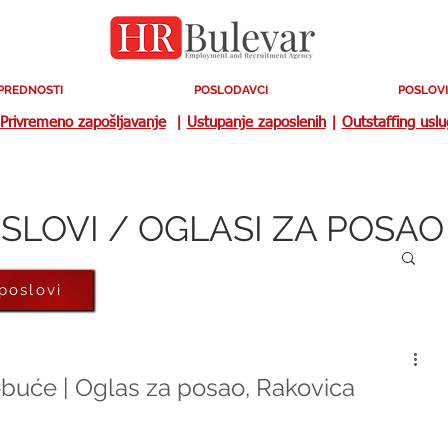
PREDNOSTI
POSLODAVCI
POSLOVI
Privremeno zapošljavanje
|
Ustupanje zaposlenih
|
Outstaffing usl
SLOVI / OGLASI ZA POSAO
 poslovi
obuće | Oglas za posao, Rakovica