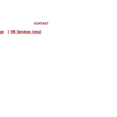
KONTAKT
uge
|
HR Services (eng)