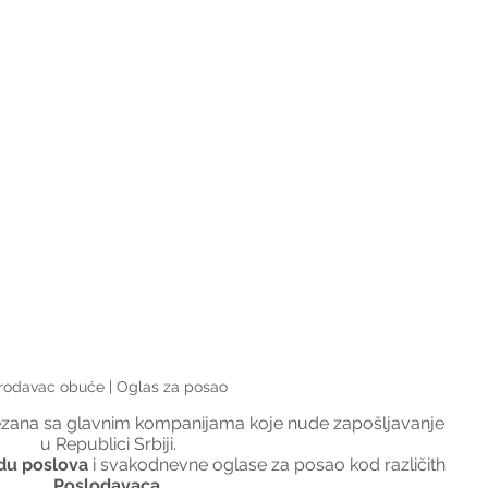
rodavac obuće | Oglas za posao
ezana sa glavnim kompanijama koje nude zapošljavanje 
u Republici Srbiji.
du poslova
 i svakodnevne oglase za posao kod različith 
Poslodavaca
.