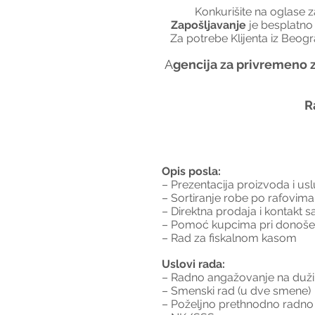
Konkurišite na oglase z
Zapošljavanje 
je besplatno
Za potrebe Klijenta iz Beogr
A
gencija za privremeno z
R
Opis posla:
– Prezentacija proizvoda i us
– Sortiranje robe po rafovima
– Direktna prodaja i kontakt 
– Pomoć kupcima pri donošenj
– Rad za fiskalnom kasom
Uslovi rada:
– Radno angažovanje na duži
– Smenski rad (u dve smene)
– Poželjno prethnodno radno 