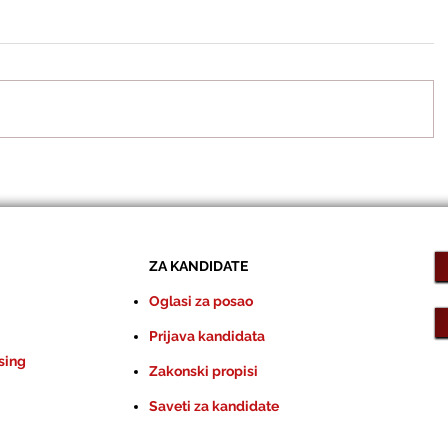
ZA KANDIDATE
Oglasi za posao
Prijava kandidata
sing
Zakonski propisi
Saveti za kandidate