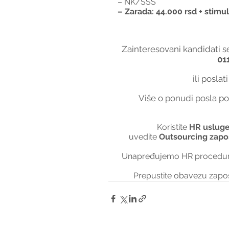
– NK/SSS
– Zarada: 44.000 rsd + stimul
Zainteresovani kandidati se
01
ili poslat
Više o ponudi posla pog
Koristite 
HR usluge
uvedite 
Outsourcing zapo
Unapređujemo HR procedure 
Prepustite obavezu zapo