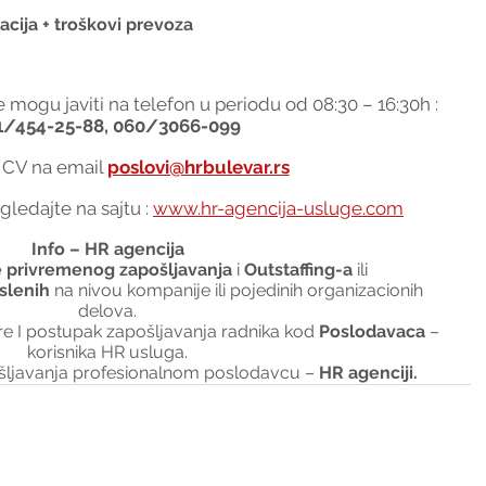
acija + troškovi prevoza
 mogu javiti na telefon u periodu od 08:30 – 16:30h : 
1/454-25-88, 060/3066-099
i CV na email 
poslovi@hrbulevar.rs
ledajte na sajtu : 
www.hr-agencija-usluge.com
Info – HR agencija
 privremenog zapošljavanja 
i 
Outstaffing-a
 ili
slenih 
na nivou kompanije ili pojedinih organizacionih 
delova.
I postupak zapošljavanja radnika kod 
Poslodavaca 
– 
korisnika HR usluga.
šljavanja profesionalnom poslodavcu – 
HR agenciji.