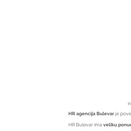
P
HR agencija Bulevar
 je pov
HR Bulevar ima 
veliku ponu