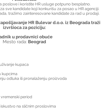
a poslove i koristite HR usluge potpuno besplatno.
 za sve kandidate koji konkurišu za posao u HR agenciji.
ada, tražimo zainteresovane kandidate za rad u prodaji.
apošljavanje HR Bulevar d.o.o. iz Beograda traži 
izvršioca za poziciju:
adnik u prodavnici obuće
Mesto rada: 
Beograd
luživanje kupaca
sa kupcima
u odluka ili pronalaženju proizvoda
 vremenski period
iskustvo na sličnim proslovima