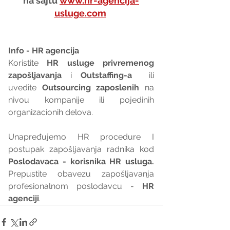
na sajtu 
www.hr-agencija-
usluge.com
Info - HR agencija 
Koristite 
HR usluge privremenog 
zapošljavanja
 i 
Outstaffing-a
  ili 
uvedite 
Outsourcing zaposlenih
 na 
nivou kompanije ili pojedinih 
organizacionih delova.
Unapređujemo HR procedure I 
postupak zapošljavanja radnika kod 
Poslodavaca - korisnika HR usluga. 
Prepustite obavezu zapošljavanja 
profesionalnom poslodavcu - 
HR 
agenciji
.