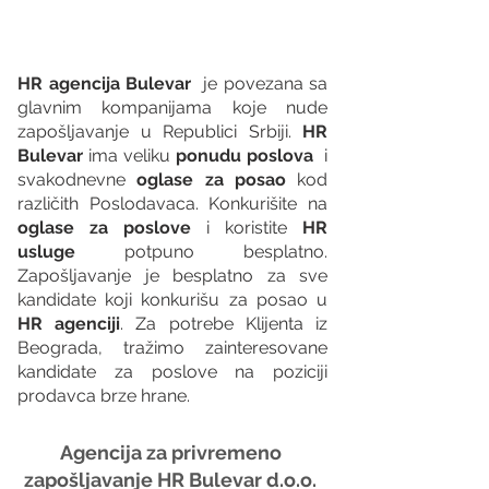
HR agencija Bulevar
  je povezana sa 
glavnim kompanijama koje nude 
zapošljavanje u Republici Srbiji. 
HR 
Bulevar 
ima veliku 
ponudu poslova
  i 
svakodnevne 
oglase za posao
 kod 
različith Poslodavaca. Konkurišite na 
oglase za poslove
 i koristite 
HR 
usluge
 potpuno besplatno. 
Zapošljavanje je besplatno za sve 
kandidate koji konkurišu za posao u 
HR agenciji
. Za potrebe Klijenta iz 
Beograda, tražimo zainteresovane 
kandidate za poslove na poziciji 
prodavca brze hrane.
Agencija za privremeno 
zapošljavanje HR Bulevar d.o.o. 