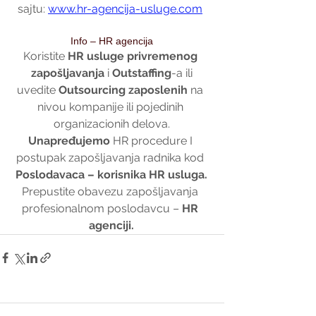
sajtu: 
www.hr-agencija-usluge.com
Info – HR agencija
Koristite 
HR usluge privremenog 
zapošljavanja
 i 
Outstaffing
-a ili
uvedite 
Outsourcing zaposlenih 
na 
nivou kompanije ili pojedinih 
organizacionih delova.
Unapređujemo 
HR procedure I 
postupak zapošljavanja radnika kod 
Poslodavaca – korisnika HR usluga.
Prepustite obavezu zapošljavanja 
profesionalnom poslodavcu – 
HR 
agenciji.