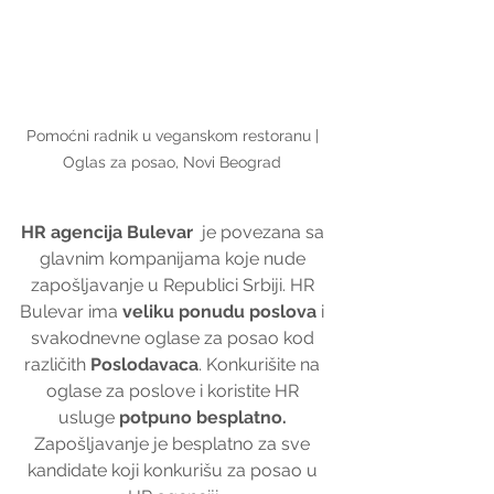
Pomoćni radnik u veganskom restoranu | 
Oglas za posao, Novi Beograd 
HR agencija Bulevar
  je povezana sa 
glavnim kompanijama koje nude 
zapošljavanje u Republici Srbiji. HR 
Bulevar ima 
veliku ponudu poslova
 i 
svakodnevne oglase za posao kod 
različith 
Poslodavaca
. Konkurišite na 
oglase za poslove i koristite HR 
usluge 
potpuno besplatno. 
Zapošljavanje je besplatno za sve 
kandidate koji konkurišu za posao u 