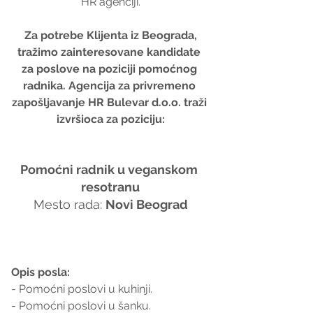
HR agenciji.
 Za potrebe Klijenta iz Beograda, 
tražimo zainteresovane kandidate 
za poslove na poziciji pomoćnog 
radnika. Agencija za privremeno 
zapošljavanje HR Bulevar d.o.o. traži 
izvršioca za poziciju:
Pomoćni radnik u veganskom 
resotranu
 Mesto rada: 
Novi Beograd 
Opis posla:
- Pomoćni poslovi u kuhinji.
- Pomoćni poslovi u šanku.