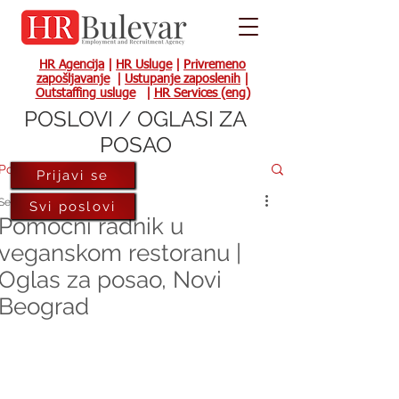
HR Agencija
|
HR Usluge
|
Privremeno
zapošljavanje
|
Ustupanje zaposlenih
|
Outstaffing usluge
|
HR Services (eng)
POSLOVI / OGLASI ZA
POSAO
Post
Prijavi se
Sep 15, 2023
Svi poslovi
Pomoćni radnik u
veganskom restoranu |
Oglas za posao, Novi
Beograd