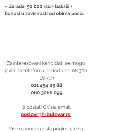
– Zarada: 50.000 rsd + bakšiš + 
bonusi u zavisnosti od obima posla
Zainteresovani kandidati se mogu 
javiti na telefon u periodu od 08:30h 
– 16:30h : 
011 454 25 88
060 3066 099
ili poslati CV na email 
poslovi@hrbulevar.rs 
Više o ponudi posla pogledajte na 