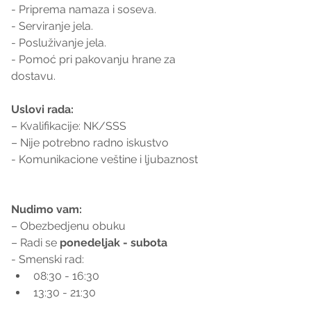
- Priprema namaza i soseva.
- Serviranje jela.
- Posluživanje jela.
- Pomoć pri pakovanju hrane za 
dostavu.
Uslovi rada:
– Kvalifikacije: NK/SSS
– Nije potrebno radno iskustvo
- Komunikacione veštine i ljubaznost
Nudimo vam:
– Obezbedjenu obuku
– Radi se 
ponedeljak - subota
- Smenski rad:
08:30 - 16:30
13:30 - 21:30