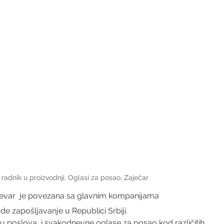
 radnik u proizvodnji, Oglasi za posao, Zaječar
evar  je povezana sa glavnim kompanijama
ude zapošljavanje u Republici Srbiji.
 poslova  i svakodnevne oglase za posao kod različitih 