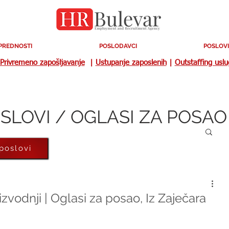
PREDNOSTI
POSLODAVCI
POSLOVI
Privremeno zapošljavanje
|
Ustupanje zaposlenih
|
Outstaffing usl
SLOVI / OGLASI ZA POSAO
 poslovi
zvodnji | Oglasi za posao, Iz Zaječara