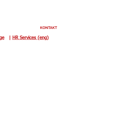
KONTAKT
uge
|
HR Services (eng)