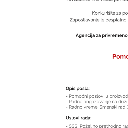
Konkurišite za po
Zapošljavanje je besplatno 
Agencija za privremeno 
Pomoć
Opis posla:
- Pomoćni poslovi u proizvod
- Radno angažovanje na duži
- Radno vreme: Smenski rad (I
Uslovi rada:
- SSS, Poželjno prethodno ra