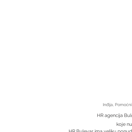
Inđija, Pomoćni
HR agencija Bul
 koje n
HR Bulevar ima veliku ponudu