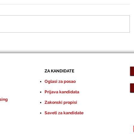
ZA KANDIDATE
Oglasi za posao
Prijava kandidata
sing
Zakonski propisi
Saveti za kandidate