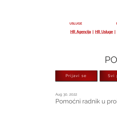
USLUGE
HR Agencija
|
HR Usluge
|
PO
Prijavi se
Svi
Aug 30, 2022
Pomoćni radnik u proi