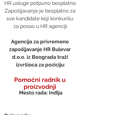
HR usluge potpuno besplatno.
Zapošljavanje je besplatno za 
sve kandidate koji konkurišu 
za posao u HR agenciji.
Agencija za privremeno 
zapošljavanje HR Bulevar 
d.o.o. iz Beograda traži 
izvršioca za poziciju:
Pomoćni radnik u 
proizvodnji 
Mesto rada: Inđija