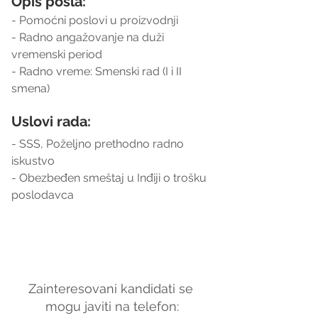
Opis posla:
- Pomoćni poslovi u proizvodnji
- Radno angažovanje na duži 
vremenski period
- Radno vreme: Smenski rad (I i II 
smena)
Uslovi rada:
- SSS, Poželjno prethodno radno 
iskustvo
- Obezbeđen smeštaj u Inđiji o trošku 
poslodavca
Zainteresovani kandidati se 
mogu javiti na telefon: