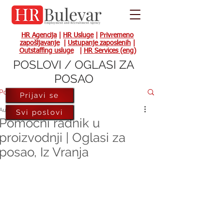
HR Agencija
|
HR Usluge
|
Privremeno
zapošljavanje
|
Ustupanje zaposlenih
|
Outstaffing usluge
|
HR Services (eng)
POSLOVI / OGLASI ZA
POSAO
Post
Prijavi se
Aug 30, 2022
Svi poslovi
Pomoćni radnik u
proizvodnji | Oglasi za
posao, Iz Vranja