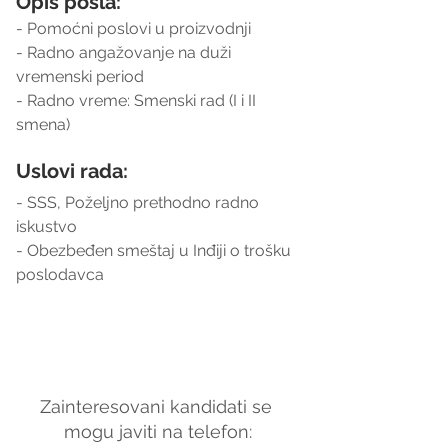
Opis posla:
- Pomoćni poslovi u proizvodnji
- Radno angažovanje na duži 
vremenski period
- Radno vreme: Smenski rad (I i II 
smena)
Uslovi rada:
- SSS, Poželjno prethodno radno 
iskustvo
- Obezbeđen smeštaj u Inđiji o trošku 
poslodavca
Zainteresovani kandidati se 
mogu javiti na telefon: