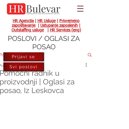
HR Agencija
|
HR Usluge
|
Privremeno
zapošljavanje
|
Ustupanje zaposlenih
|
Outstaffing usluge
|
HR Services (eng)
POSLOVI / OGLASI ZA
POSAO
Post
Prijavi se
Aug 30, 2022
Svi poslovi
Pomoćni radnik u
proizvodnji | Oglasi za
posao, Iz Leskovca