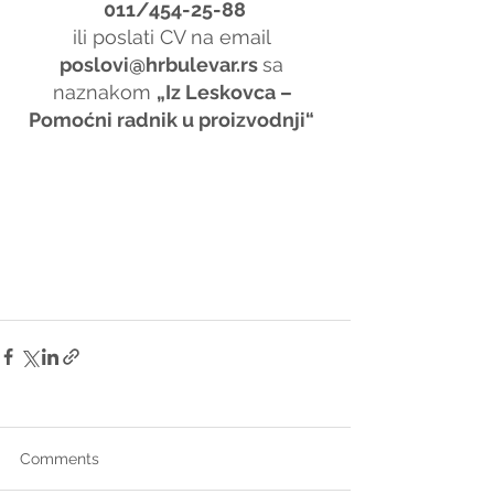
011/454-25-88
ili poslati CV na email 
poslovi@hrbulevar.rs 
sa 
naznakom 
„Iz Leskovca – 
Pomoćni radnik u proizvodnji“
Comments