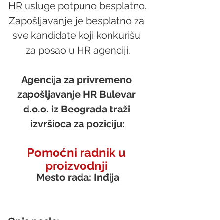
HR usluge potpuno besplatno.
Zapošljavanje je besplatno za 
sve kandidate koji konkurišu 
za posao u HR agenciji.
Agencija za privremeno 
zapošljavanje HR Bulevar 
d.o.o. iz Beograda traži 
izvršioca za poziciju:
Pomoćni radnik u 
proizvodnji 
Mesto rada: Inđija