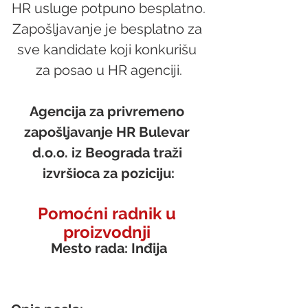
HR usluge potpuno besplatno.
Zapošljavanje je besplatno za 
sve kandidate koji konkurišu 
za posao u HR agenciji.
Agencija za privremeno 
zapošljavanje HR Bulevar 
d.o.o. iz Beograda traži 
izvršioca za poziciju:
Pomoćni radnik u 
proizvodnji 
Mesto rada: Inđija