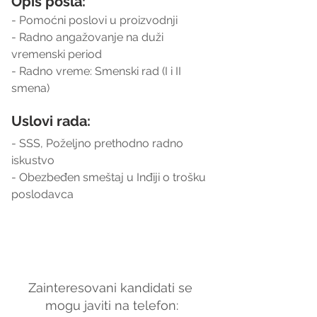
Opis posla:
- Pomoćni poslovi u proizvodnji
- Radno angažovanje na duži 
vremenski period
- Radno vreme: Smenski rad (I i II 
smena)
Uslovi rada:
- SSS, Poželjno prethodno radno 
iskustvo
- Obezbeđen smeštaj u Inđiji o trošku 
poslodavca
Zainteresovani kandidati se 
mogu javiti na telefon: