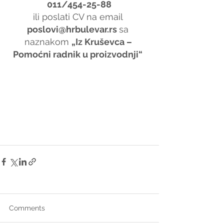
011/454-25-88
ili poslati CV na email 
poslovi@hrbulevar.rs 
sa 
naznakom 
„Iz Kruševca – 
Pomoćni radnik u proizvodnji“
Comments