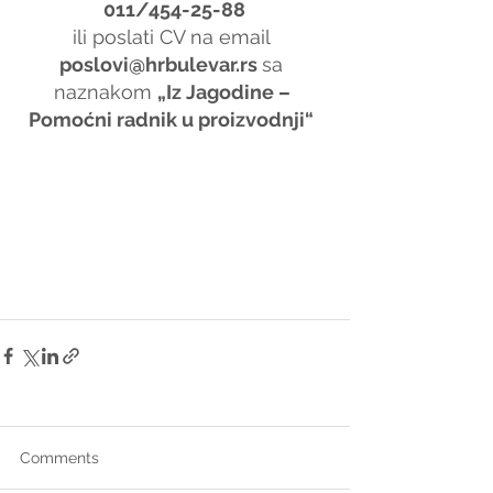
011/454-25-88
ili poslati CV na email 
poslovi@hrbulevar.rs 
sa 
naznakom 
„Iz Jagodine – 
Pomoćni radnik u proizvodnji“
Comments