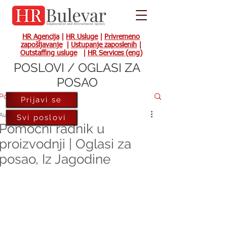
HR Agencija
|
HR Usluge
|
Privremeno
zapošljavanje
|
Ustupanje zaposlenih
|
Outstaffing usluge
|
HR Services (eng)
POSLOVI / OGLASI ZA
POSAO
Post
Prijavi se
Aug 30, 2022
Svi poslovi
Pomoćni radnik u
proizvodnji | Oglasi za
posao, Iz Jagodine