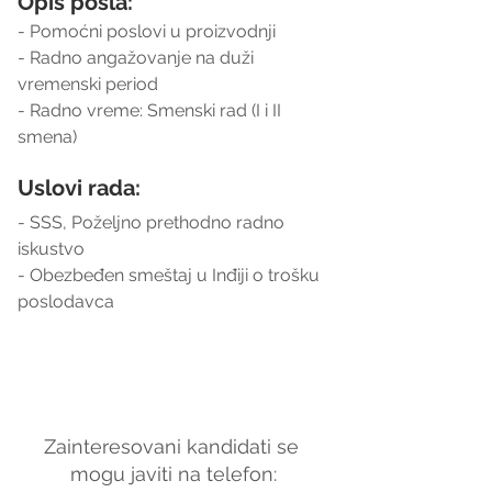
Opis posla:
- Pomoćni poslovi u proizvodnji
- Radno angažovanje na duži 
vremenski period
- Radno vreme: Smenski rad (I i II 
smena)
Uslovi rada:
- SSS, Poželjno prethodno radno 
iskustvo
- Obezbeđen smeštaj u Inđiji o trošku 
poslodavca
Zainteresovani kandidati se 
mogu javiti na telefon: