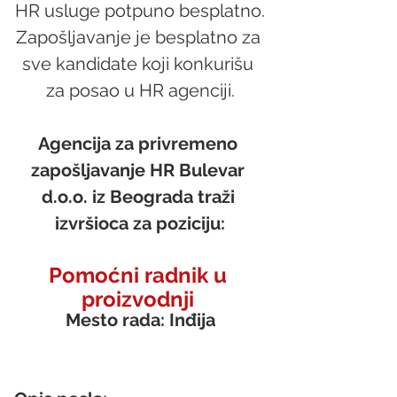
HR usluge potpuno besplatno.
Zapošljavanje je besplatno za 
sve kandidate koji konkurišu 
za posao u HR agenciji.
Agencija za privremeno 
zapošljavanje HR Bulevar 
d.o.o. iz Beograda traži 
izvršioca za poziciju:
Pomoćni radnik u 
proizvodnji 
Mesto rada: Inđija