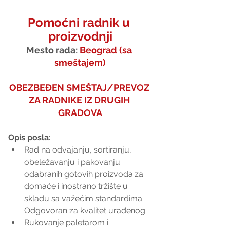
Pomoćni radnik u 
proizvodnji
Mesto rada: 
Beograd (sa 
smeštajem)
OBEZBEĐEN SMEŠTAJ/PREVOZ 
ZA RADNIKE IZ DRUGIH 
GRADOVA
Opis posla:
Rad na odvajanju, sortiranju, 
obeležavanju i pakovanju 
odabranih gotovih proizvoda za 
domaće i inostrano tržište u 
skladu sa važećim standardima. 
Odgovoran za kvalitet urađenog.
Rukovanje paletarom i 