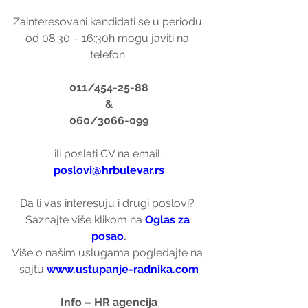
Zainteresovani kandidati se u periodu 
od 08:30 – 16:30h mogu javiti na 
telefon:
011/454-25-88
&
060/3066-099
ili poslati CV na email 
poslovi@hrbulevar.rs
Da li vas interesuju i drugi poslovi? 
Saznajte više klikom na 
Oglas za 
posao
.
Više o našim uslugama pogledajte na 
sajtu 
www.ustupanje-radnika.com
Info – HR agencija