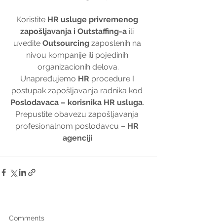
Koristite 
HR usluge privremenog 
zapošljavanja i Outstaffing-a
 ili 
uvedite 
Outsourcing
 zaposlenih na 
nivou kompanije ili pojedinih 
organizacionih delova.
Unapređujemo 
HR
 procedure I 
postupak zapošljavanja radnika kod 
Poslodavaca – korisnika HR usluga
. 
Prepustite obavezu zapošljavanja 
profesionalnom poslodavcu – 
HR 
agenciji
.
Comments