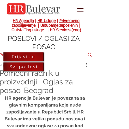
HR Agencija
|
HR Usluge
|
Privremeno
zapošljavanje
|
Ustupanje zaposlenih
|
Outstaffing usluge
|
HR Services (eng)
POSLOVI / OGLASI ZA
POSAO
Post
Prijavi se
Mar 29, 2024
Svi poslovi
Pomoćni radnik u
proizvodnji | Oglas za
posao, Beograd
HR agencija Bulevar  je povezana sa 
glavnim kompanijama koje nude 
zapošljavanje u Republici Srbiji. HR 
Bulevar ima veliku ponudu poslova i 
svakodnevne oglase za posao kod 