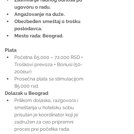
ugovoru o radu.
Angažovanje na duže.
Obezbeđen smeštaj o trošku 
poslodavca.
Mesto rada: Beograd.
Plata
:
Početna 65.000 – 72.000 RSD + 
Troškovi prevoza + Bonusi (50-
200eur)
Prosečna plata sa stimulacijom 
85.000 rsd.
Dolazak u Beograd
:
Prilikom dolaska, razgovora i 
smeštanja u hotelsku sobu 
prisutan je koordinator koji je 
zadružen za ceo pripremni 
proces pre početka rada.