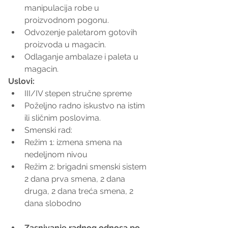
manipulacija robe u 
proizvodnom pogonu.
Odvozenje paletarom gotovih 
proizvoda u magacin.
Odlaganje ambalaze i paleta u 
magacin.
Uslovi:
III/IV stepen stručne spreme
Poželjno radno iskustvo na istim 
ili sličnim poslovima.
Smenski rad:
Režim 1: izmena smena na 
nedeljnom nivou
Režim 2: brigadni smenski sistem 
2 dana prva smena, 2 dana 
druga, 2 dana treća smena, 2 
dana slobodno
Zasnivanje radnog odnosa po 