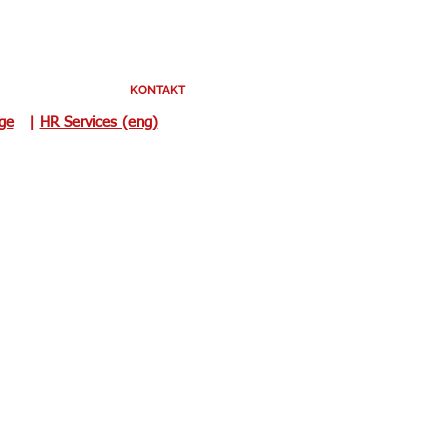
KONTAKT
uge
|
HR Services (eng)