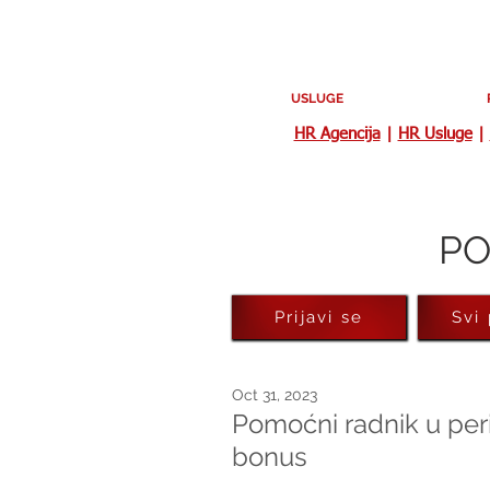
USLUGE
HR Agencija
|
HR Usluge
|
PO
Prijavi se
Svi
Oct 31, 2023
Pomoćni radnik u peri
bonus