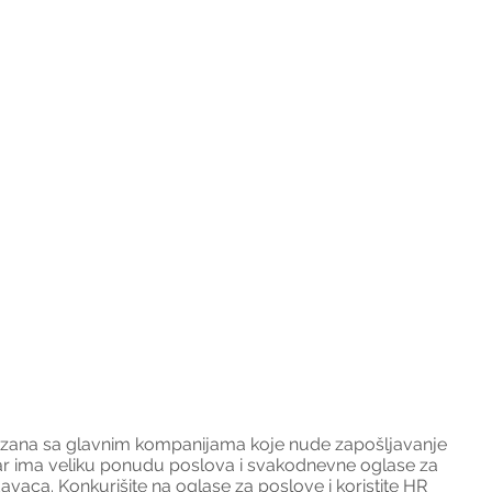
ezana sa glavnim kompanijama koje nude zapošljavanje 
var ima veliku ponudu poslova i svakodnevne oglase za 
avaca. Konkurišite na oglase za poslove i koristite HR 