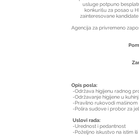
usluge potpuno besplatno
konkurišu za posao u HR 
zainteresovane kandidate 
Agencija za privremeno zapošl
Pomo
 Za
Opis posla:
 -Održava higijenu radnog pr
 -Održavanje higijene u kuhinj
 -Pravilno rukovodi mašinom 
 -Polira sudove i probor za je
 Uslovi rada:
 -Urednost i pedantnost
 -Poželjno iskustvo na istim il