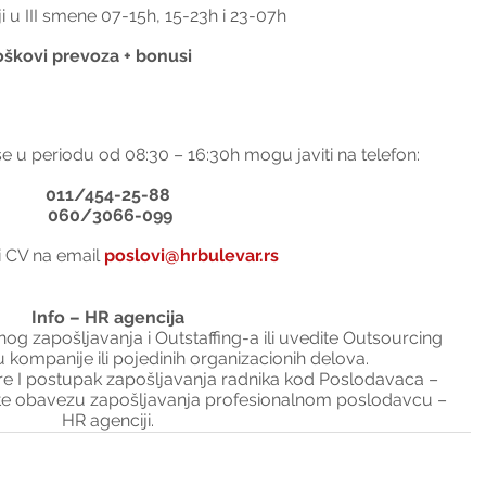
i u III smene 07-15h, 15-23h i 23-07h
oškovi prevoza + bonusi 
se u periodu od 08:30 – 16:30h mogu javiti na telefon:
011/454-25-88
 060/3066-099
ti CV na email
poslovi@hrbulevar.rs 
Info – HR agencija
og zapošljavanja i Outstaffing-a ili uvedite Outsourcing 
 kompanije ili pojedinih organizacionih delova.
I postupak zapošljavanja radnika kod Poslodavaca – 
ite obavezu zapošljavanja profesionalnom poslodavcu – 
HR agenciji.