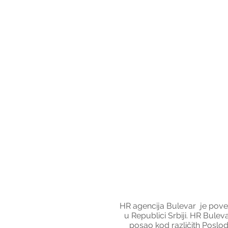
HR agencija Bulevar  je pov
u Republici Srbiji. HR Bule
posao kod različith Poslod