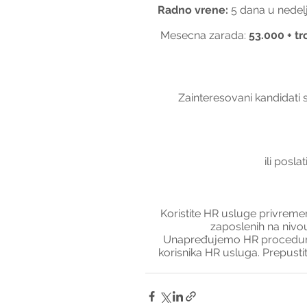
Radno vrene:
 5 dana u nedelj
 Mesecna zarada: 
53.000 + tr
Zainteresovani kandidati 
ili posla
Koristite HR usluge privremen
zaposlenih na nivou
Unapređujemo HR procedure 
korisnika HR usluga. Prepust