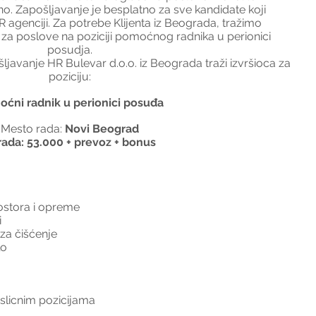
. Zapošljavanje je besplatno za sve kandidate koji 
agenciji. Za potrebe Klijenta iz Beograda, tražimo 
za poslove na poziciji pomoćnog radnika u perionici 
posudja.
javanje HR Bulevar d.o.o. iz Beograda traži izvršioca za 
poziciju:
ćni radnik u perionici posuđa
Mesto rada:
 Novi Beograd
rada: 53.000 + prevoz + bonus 
ostora i opreme
i
za čišćenje
lo
i slicnim pozicijama  