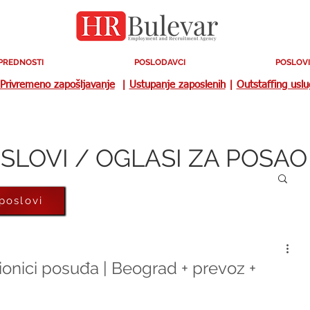
PREDNOSTI
POSLODAVCI
POSLOVI
Privremeno zapošljavanje
|
Ustupanje zaposlenih
|
Outstaffing usl
SLOVI / OGLASI ZA POSAO
 poslovi
onici posuđa | Beograd + prevoz +