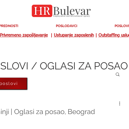
PREDNOSTI
POSLODAVCI
POSLOVI
Privremeno zapošljavanje
|
Ustupanje zaposlenih
|
Outstaffing usl
SLOVI / OGLASI ZA POSAO
 poslovi
nji | Oglasi za posao, Beograd