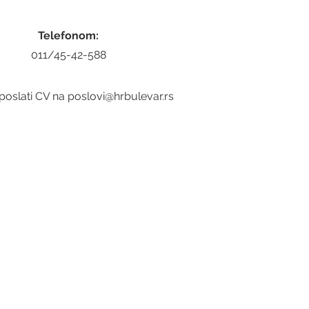
Telefonom:
011/45-42-588
poslati CV na poslovi@hrbulevar.rs