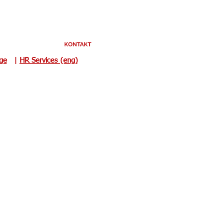
KONTAKT
uge
|
HR Services (eng)