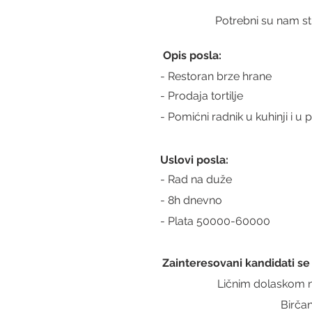
Potrebni su nam stu
 Opis posla:
- Restoran brze hrane
- Prodaja tortilje
- Pomićni radnik u kuhinji i u 
Uslovi posla:
- Rad na duže
- 8h dnevno
- Plata 50000-60000
Zainteresovani kandidati se
Ličnim dolaskom n
Birča