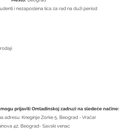
denti i nezaposlena lica za rad na duži period
prodaji
 mogu prijaviti Omladinskoj zadruzi na sledeće načine:
a adresu: Kneginje Zorke 5, Beograd - Vračar
ninova 42, Beograd- Savski venac