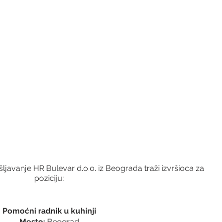
javanje HR Bulevar d.o.o. iz Beograda traži izvršioca za 
poziciju:
Pomoćni radnik u kuhinji
Mesto:
 Beograd