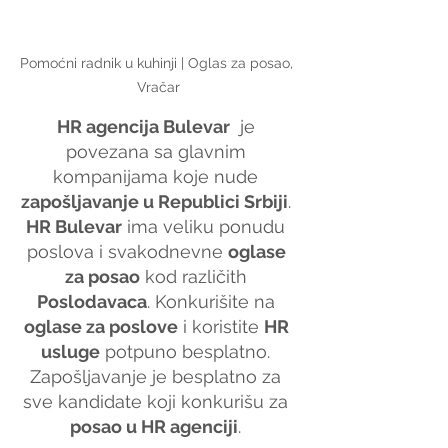
Pomoćni radnik u kuhinji | Oglas za posao, 
Vračar
HR agencija Bulevar
  je 
povezana sa glavnim 
kompanijama koje nude 
zapošljavanje u Republici Srbiji
. 
HR Bulevar
 ima veliku ponudu 
poslova i svakodnevne 
oglase 
za posao
 kod različith 
Poslodavaca
. Konkurišite na 
oglase za poslove
 i koristite 
HR 
usluge
 potpuno besplatno. 
Zapošljavanje je besplatno za 
sve kandidate koji konkurišu za 
posao u HR agenciji
. 