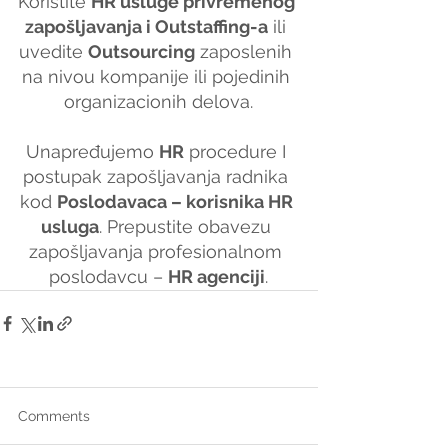
Koristite 
HR usluge privremenog 
zapošljavanja i Outstaffing-a
 ili 
uvedite 
Outsourcing
 zaposlenih 
na nivou kompanije ili pojedinih 
organizacionih delova.
Unapređujemo 
HR
 procedure I 
postupak zapošljavanja radnika 
kod 
Poslodavaca – korisnika HR 
usluga
. Prepustite obavezu 
zapošljavanja profesionalnom 
poslodavcu – 
HR agenciji
.
Comments