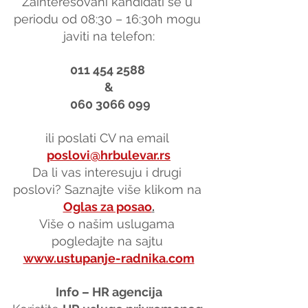
Zainteresovani kandidati se u 
periodu od 08:30 – 16:30h mogu 
javiti na telefon:
011 454 2588 
&
 060 3066 099
ili poslati CV na email 
poslovi@hrbulevar.rs
Da li vas interesuju i drugi 
poslovi? Saznajte više klikom na 
Oglas za posao
.
Više o našim uslugama 
pogledajte na sajtu 
www.ustupanje-radnika.com
Info – HR agencija