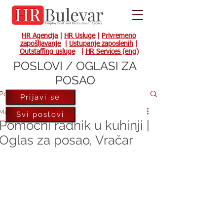
HR Agencija
|
HR Usluge
|
Privremeno
zapošljavanje
|
Ustupanje zaposlenih
|
Outstaffing usluge
|
HR Services (eng)
POSLOVI / OGLASI ZA
POSAO
Post
Prijavi se
Mar 15, 2024
Svi poslovi
Pomoćni radnik u kuhinji |
Oglas za posao, Vračar