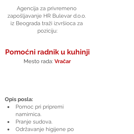
Agencija za privremeno 
zapošljavanje HR Bulevar d.o.o. 
iz Beograda traži izvršioca za 
poziciju:
Pomoćni radnik u kuhinji
Mesto rada: 
Vračar
Opis posla:
Pomoc pri pripremi 
namirnica.
Pranje sudova.
Održavanje higijene po 