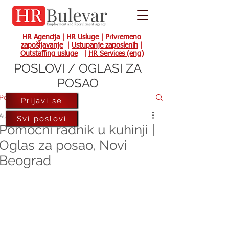
HR Agencija
|
HR Usluge
|
Privremeno
zapošljavanje
|
Ustupanje zaposlenih
|
Outstaffing usluge
|
HR Services (eng)
POSLOVI / OGLASI ZA
POSAO
Post
Prijavi se
Aug 19, 2024
Svi poslovi
Pomoćni radnik u kuhinji |
Oglas za posao, Novi
Beograd