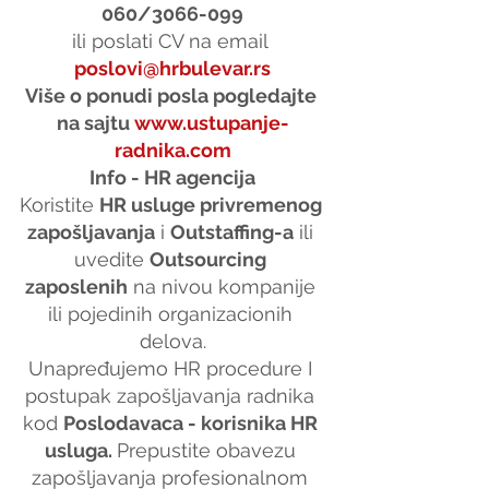
060/3066-099
ili poslati CV na email 
poslovi@hrbulevar.rs
Više o ponudi posla pogledajte 
na sajtu 
www.ustupanje-
radnika.com
Info - HR agencija
Koristite 
HR usluge privremenog 
zapošljavanja
 i 
Outstaffing-a
 ili 
uvedite 
Outsourcing 
zaposlenih
 na nivou kompanije 
ili pojedinih organizacionih 
delova.
Unapređujemo HR procedure I 
postupak zapošljavanja radnika 
kod 
Poslodavaca - korisnika HR 
usluga. 
Prepustite obavezu 
zapošljavanja profesionalnom 