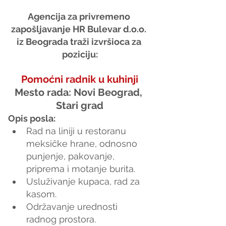
Agencija za privremeno 
zapošljavanje HR Bulevar d.o.o. 
iz Beograda traži izvršioca za 
poziciju:
Pomoćni radnik u kuhinji
Mesto rada: Novi Beograd, 
Stari grad
Opis posla:
Rad na liniji u restoranu 
meksičke hrane, odnosno 
punjenje, pakovanje, 
priprema i motanje burita.
Usluživanje kupaca, rad za 
kasom.
Održavanje urednosti 
radnog prostora.