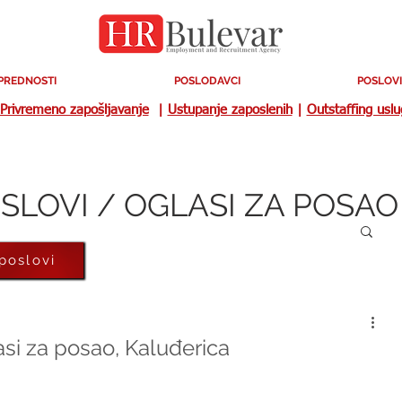
PREDNOSTI
POSLODAVCI
POSLOVI
Privremeno zapošljavanje
|
Ustupanje zaposlenih
|
Outstaffing usl
SLOVI / OGLASI ZA POSAO
 poslovi
si za posao, Kaluđerica