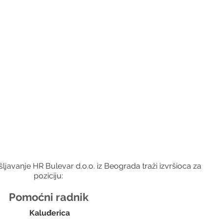
javanje HR Bulevar d.o.o. iz Beograda traži izvršioca za 
poziciju:
Pomoćni radnik
 Kaluđerica