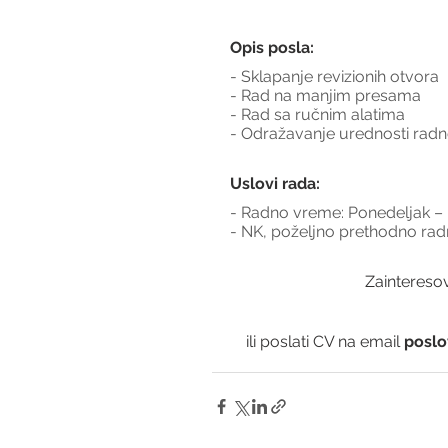
Opis posla:
- Sklapanje revizionih otvora
- Rad na manjim presama
- Rad sa ručnim alatima
- Odražavanje urednosti rad
Uslovi rada:
- Radno vreme: Ponedeljak – 
- NK, poželjno prethodno rad
Zainteresov
ili poslati CV na email 
poslo