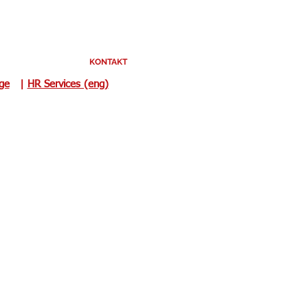
KONTAKT
uge
|
HR Services (eng)