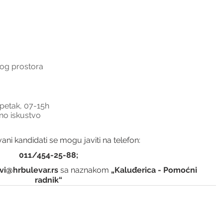
nog prostora
petak, 07-15h
no iskustvo
ani kandidati se mogu javiti na telefon:
011/454-25-88; 
vi@hrbulevar.rs 
sa naznakom 
„Kaluđerica - Pomoćni 
radnik“