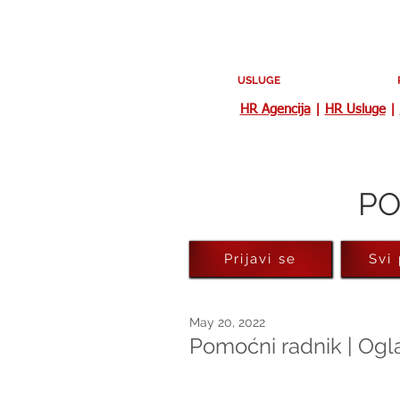
USLUGE
HR Agencija
|
HR Usluge
|
PO
Prijavi se
Svi
May 20, 2022
Pomoćni radnik | Ogla