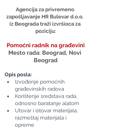
Agencija za privremeno 
zapošljavanje HR Bulevar d.o.o. 
iz Beograda traži izvršioca za 
poziciju:
Pomoćni radnik na građevini
Mesto rada: Beograd, Novi 
Beograd
Opis posla:
Izvođenje pomoćnih 
građevinskih radova
Korištenje sredstava rada, 
odnosno baratanje alatom
Utovar i istovar materijala, 
razmeštaj materijala i 
opreme