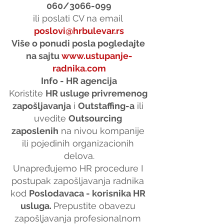
060/3066-099
ili poslati CV na email 
poslovi@hrbulevar.rs
Više o ponudi posla pogledajte 
na sajtu 
www.ustupanje-
radnika.com
Info - HR agencija
Koristite 
HR usluge privremenog 
zapošljavanja
 i 
Outstaffing-a
 ili 
uvedite 
Outsourcing 
zaposlenih
 na nivou kompanije 
ili pojedinih organizacionih 
delova.
Unapređujemo HR procedure I 
postupak zapošljavanja radnika 
kod 
Poslodavaca - korisnika HR 
usluga. 
Prepustite obavezu 
zapošljavanja profesionalnom 