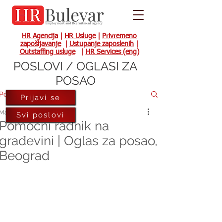
HR Agencija
|
HR Usluge
|
Privremeno
zapošljavanje
|
Ustupanje zaposlenih
|
Outstaffing usluge
|
HR Services (eng)
POSLOVI / OGLASI ZA
POSAO
Post
Prijavi se
May 21, 2024
Svi poslovi
Pomoćni radnik na
građevini | Oglas za posao,
Beograd