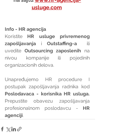
usluge.com
Info - HR agencija 
Koristite 
HR usluge privremenog 
zapošljavanja
 i 
Outstaffing-a
  ili 
uvedite 
Outsourcing zaposlenih
 na 
nivou kompanije ili pojedinih 
organizacionih delova.
Unapređujemo HR procedure I 
postupak zapošljavanja radnika kod 
Poslodavaca - korisnika HR usluga. 
Prepustite obavezu zapošljavanja 
profesionalnom poslodavcu - 
HR 
agenciji
.