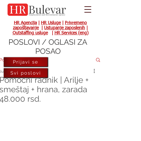
HR Agencija
|
HR Usluge
|
Privremeno
zapošljavanje
|
Ustupanje zaposlenih
|
Outstaffing usluge
|
HR Services (eng)
POSLOVI / OGLASI ZA
POSAO
Post
Prijavi se
Jun 21, 2023
Svi poslovi
Pomoćni radnik | Arilje +
smeštaj + hrana, zarada
48.000 rsd.