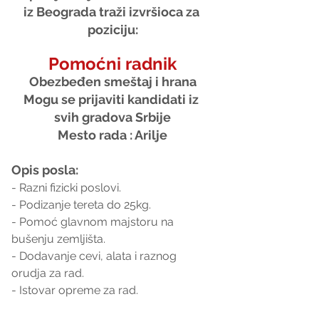
iz Beograda traži izvršioca za 
poziciju:
Pomoćni radnik
Obezbeđen smeštaj i hrana
Mogu se prijaviti kandidati iz 
svih gradova Srbije
Mesto rada : Arilje
Opis posla:
- Razni fizicki poslovi.
- Podizanje tereta do 25kg.
- Pomoć glavnom majstoru na 
bušenju zemljišta.
- Dodavanje cevi, alata i raznog 
orudja za rad.
- Istovar opreme za rad.