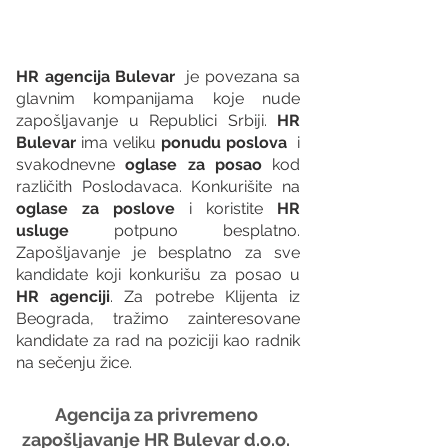
HR agencija Bulevar
  je povezana sa 
glavnim kompanijama koje nude 
zapošljavanje u Republici Srbiji. 
HR 
Bulevar 
ima veliku 
ponudu poslova
  i 
svakodnevne 
oglase za posao
 kod 
različith Poslodavaca. Konkurišite na 
oglase za poslove
 i koristite 
HR 
usluge
 potpuno besplatno. 
Zapošljavanje je besplatno za sve 
kandidate koji konkurišu za posao u 
HR agenciji
. Za potrebe Klijenta iz 
Beograda, tražimo zainteresovane 
kandidate za rad na poziciji kao radnik 
na sečenju žice.
Agencija za privremeno 
zapošljavanje HR Bulevar d.o.o. 