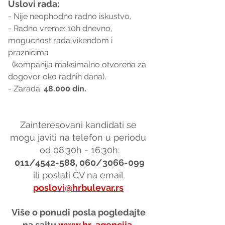
Uslovi rada:
- Nije neophodno radno iskustvo.
- Radno vreme: 10h dnevno, 
mogucnost rada vikendom i 
praznicima 
  (kompanija maksimalno otvorena za 
dogovor oko radnih dana).
- Zarada: 
48.000 din.
Zainteresovani kandidati se 
mogu javiti na telefon u periodu 
od 08:30h - 16:30h:
011/4542-588, 060/3066-099
ili poslati CV na email 
poslovi@hrbulevar.rs
Više o ponudi posla pogledajte 
na sajtu 
www.hr-agencija-