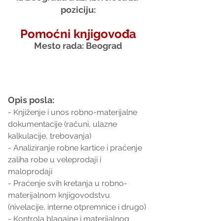
poziciju:
Pomoćni knjigovođa
Mesto rada: Beograd
Opis posla:
- Knjiženje i unos robno-materijalne 
dokumentacije (računi, ulazne 
kalkulacije, trebovanja)
- Analiziranje robne kartice i praćenje 
zaliha robe u veleprodaji i 
maloprodaji 
- Praćenje svih kretanja u robno-
materijalnom knjigovodstvu 
(nivelacije, interne otpremnice i drugo)
- Kontrola blagajne i materijalnog 