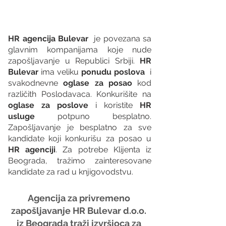
HR agencija Bulevar
  je povezana sa 
glavnim kompanijama koje nude 
zapošljavanje u Republici Srbiji. 
HR 
Bulevar 
ima veliku 
ponudu poslova
  i 
svakodnevne 
oglase za posao
 kod 
različith Poslodavaca. Konkurišite na 
oglase za poslove
 i koristite 
HR 
usluge
 potpuno besplatno. 
Zapošljavanje je besplatno za sve 
kandidate koji konkurišu za posao u 
HR agenciji
. Za potrebe Klijenta iz 
Beograda, tražimo zainteresovane 
kandidate za rad u knjigovodstvu.
Agencija za privremeno 
zapošljavanje HR Bulevar d.o.o. 
iz Beograda traži izvršioca za 