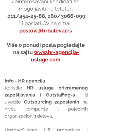
Zainteresovani kandidati se 
mogu javiti na telefon:
011/454-25-88, 060/3066-099
ili poslati CV na email 
poslovi@hrbulevar.rs
Više o ponudi posla pogledajte 
na sajtu 
www.hr-agencija-
usluge.com
Info - HR agencija 
Koristite 
HR usluge privremenog 
zapošljavanja
 i 
Outstaffing-a
  ili 
uvedite 
Outsourcing zaposlenih
 na 
nivou kompanije ili pojedinih 
organizacionih delova.
Unapređujemo HR procedure I 