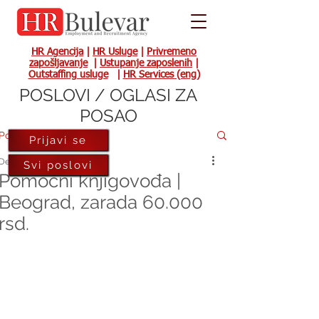
HR Agencija
|
HR Usluge
|
Privremeno
zapošljavanje
|
Ustupanje zaposlenih
|
Outstaffing usluge
|
HR Services (eng)
POSLOVI / OGLASI ZA
POSAO
Post
Prijavi se
Dec 1, 2022
Svi poslovi
Pomoćni knjigovođa |
Beograd, zarada 60.000
rsd.