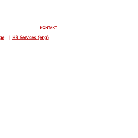
KONTAKT
uge
|
HR Services (eng)