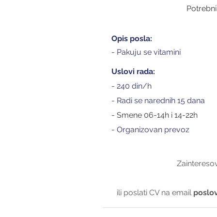
Potrebni
Opis posla:
- Pakuju se vitamini
Uslovi rada:
- 240 din/h
- Radi se narednih 15 dana
- 
Smene 06-14h i 14-22h
- Organizovan prevoz
Zainteresov
ili poslati CV na email 
poslov