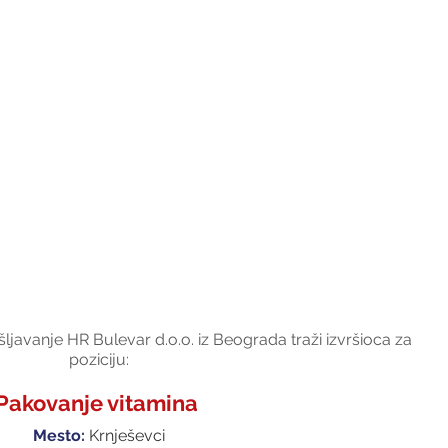
javanje HR Bulevar d.o.o. iz Beograda traži izvršioca za 
poziciju:
Pakovanje vitamina
Mesto:
Krnješevci