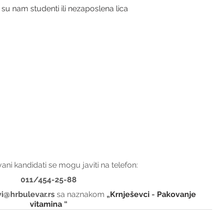
 su nam studenti ili nezaposlena lica
ani kandidati se mogu javiti na telefon:
011/454-25-88
i@hrbulevar.rs 
sa naznakom 
„
Krnješevci
 - 
Pakovanje 
vitamina
“