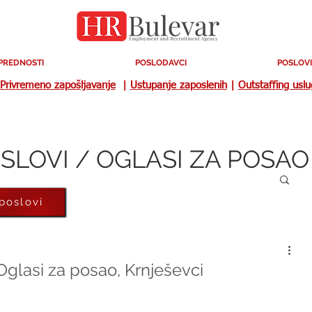
PREDNOSTI
POSLODAVCI
POSLOVI
Privremeno zapošljavanje
|
Ustupanje zaposlenih
|
Outstaffing usl
SLOVI / OGLASI ZA POSAO
 poslovi
Oglasi za posao, Krnješevci