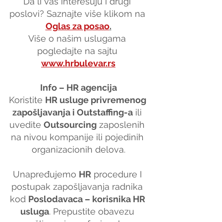
Da li vas interesuju i drugi 
poslovi? Saznajte više klikom na 
Oglas za posao
.
Više o našim uslugama 
pogledajte na sajtu 
www.hrbulevar.rs
Info – HR agencija
Koristite 
HR usluge privremenog 
zapošljavanja i Outstaffing-a
 ili 
uvedite 
Outsourcing
 zaposlenih 
na nivou kompanije ili pojedinih 
organizacionih delova.
Unapređujemo 
HR
 procedure I 
postupak zapošljavanja radnika 
kod 
Poslodavaca – korisnika HR 
usluga
. Prepustite obavezu 