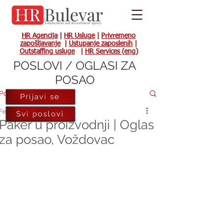
HR Agencija
|
HR Usluge
|
Privremeno
zapošljavanje
|
Ustupanje zaposlenih
|
Outstaffing usluge
|
HR Services (eng)
POSLOVI / OGLASI ZA
POSAO
Post
Prijavi se
Feb 29, 2024
Svi poslovi
Paker u proizvodnji | Oglas
za posao, Voždovac