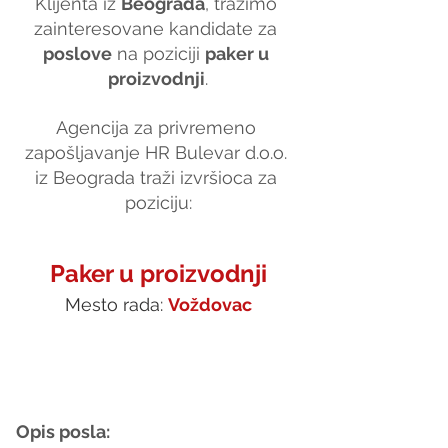
Klijenta iz 
Beograda
, tražimo 
zainteresovane kandidate za 
poslove
 na poziciji 
paker u 
proizvodnji
.
Agencija za privremeno 
zapošljavanje HR Bulevar d.o.o. 
iz Beograda traži izvršioca za 
poziciju:
Paker u proizvodnji
Mesto rada: 
Voždovac
Opis posla: