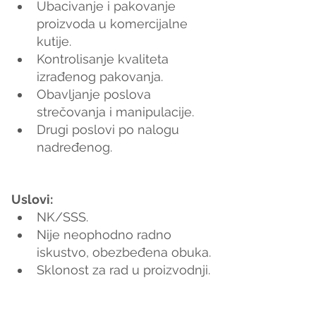
Ubacivanje i pakovanje 
proizvoda u komercijalne 
kutije.
Kontrolisanje kvaliteta 
izrađenog pakovanja.
Obavljanje poslova 
strečovanja i manipulacije.
Drugi poslovi po nalogu 
nadređenog.
Uslovi:
NK/SSS.
Nije neophodno radno 
iskustvo, obezbeđena obuka.
Sklonost za rad u proizvodnji.