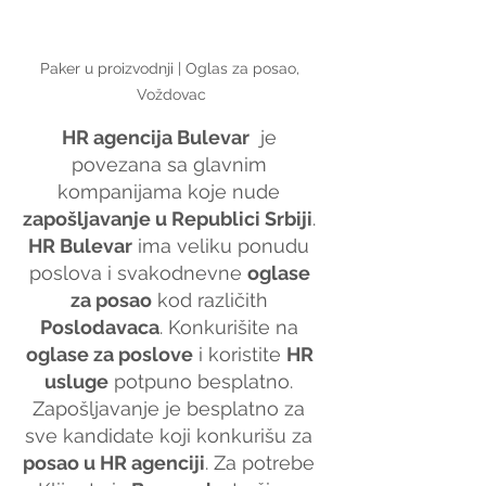
Paker u proizvodnji | Oglas za posao, 
Voždovac
HR agencija Bulevar
  je 
povezana sa glavnim 
kompanijama koje nude 
zapošljavanje u Republici Srbiji
. 
HR Bulevar
 ima veliku ponudu 
poslova i svakodnevne 
oglase 
za posao
 kod različith 
Poslodavaca
. Konkurišite na 
oglase za poslove
 i koristite 
HR 
usluge
 potpuno besplatno. 
Zapošljavanje je besplatno za 
sve kandidate koji konkurišu za 
posao u HR agenciji
. Za potrebe 