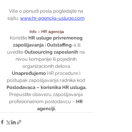
Više o ponudi posla pogledajte na 
sajtu: 
www.hr-agencija-usluge.com
Info – HR agencija
Koristite 
HR usluge privremenog 
zapošljavanja
 i 
Outstaffing
-a ili
uvedite 
Outsourcing zaposlenih 
na 
nivou kompanije ili pojedinih 
organizacionih delova.
Unapređujemo 
HR procedure I 
postupak zapošljavanja radnika kod 
Poslodavaca – korisnika HR usluga.
Prepustite obavezu zapošljavanja 
profesionalnom poslodavcu – 
HR 
agenciji.