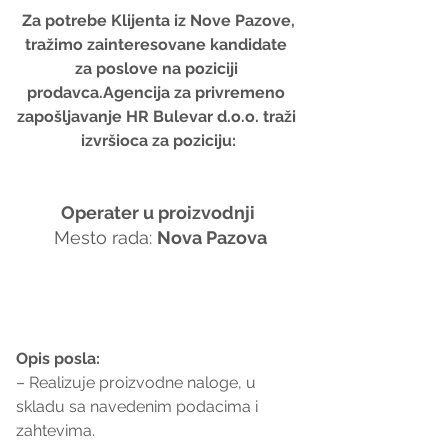
 Za potrebe Klijenta iz Nove Pazove, 
tražimo zainteresovane kandidate 
za poslove na poziciji 
prodavca.Agencija za privremeno 
zapošljavanje HR Bulevar d.o.o. traži 
izvršioca za poziciju:
Operater u proizvodnji
 Mesto rada: 
Nova Pazova
Opis posla:
– Realizuje proizvodne naloge, u 
skladu sa navedenim podacima i 
zahtevima.