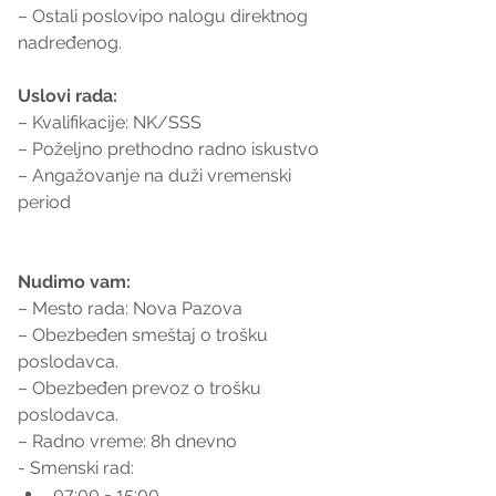
– Ostali poslovipo nalogu direktnog 
nadređenog.
Uslovi rada:
– Kvalifikacije: NK/SSS
– Poželjno prethodno radno iskustvo
– Angažovanje na duži vremenski 
period
Nudimo vam:
– Mesto rada: Nova Pazova
– Obezbeđen smeštaj o trošku 
poslodavca.
– Obezbeđen prevoz o trošku 
poslodavca.
– Radno vreme: 8h dnevno
- Smenski rad:
07:00 - 15:00