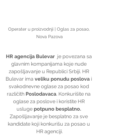
Operater u proizvodnji | Oglas za posao, 
Nova Pazova
HR agencija Bulevar
  je povezana sa 
glavnim kompanijama koje nude 
zapošljavanje u Republici Srbiji. HR 
Bulevar ima 
veliku ponudu poslova
 i 
svakodnevne oglase za posao kod 
različith 
Poslodavaca
. Konkurišite na 
oglase za poslove i koristite HR 
usluge 
potpuno besplatno. 
Zapošljavanje je besplatno za sve 
kandidate koji konkurišu za posao u 
HR agenciji.