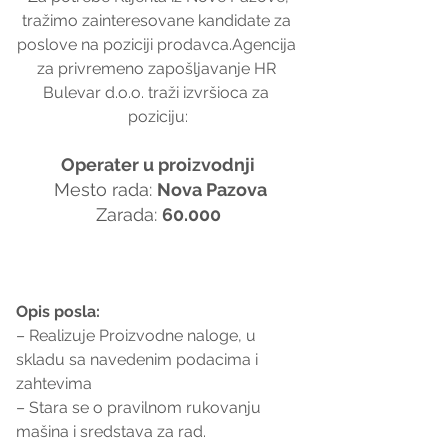
tražimo zainteresovane kandidate za 
poslove na poziciji prodavca.Agencija 
za privremeno zapošljavanje HR 
Bulevar d.o.o. traži izvršioca za 
poziciju:
Operater u proizvodnji
 Mesto rada: 
Nova Pazova
Zarada: 
60.000
Opis posla:
– Realizuje Proizvodne naloge, u 
skladu sa navedenim podacima i 
zahtevima
– Stara se o pravilnom rukovanju 
mašina i sredstava za rad.