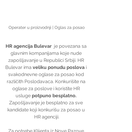
Operater u proizvodnji | Oglas za posao
HR agencija Bulevar
  je povezana sa 
glavnim kompanijama koje nude 
zapošljavanje u Republici Srbiji. HR 
Bulevar ima 
veliku ponudu poslova
 i 
svakodnevne oglase za posao kod 
različith Poslodavaca. Konkurišite na 
oglase za poslove i koristite HR 
usluge 
potpuno besplatno. 
Zapošljavanje je besplatno za sve 
kandidate koji konkurišu za posao u 
HR agenciji.
 Za potrebe Klijenta iz Nove Pazove, 