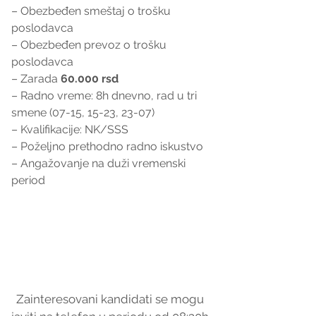
– Obezbeđen smeštaj o trošku 
poslodavca
– Obezbeđen prevoz o trošku 
poslodavca
– Zarada 
60.000 rsd
– Radno vreme: 8h dnevno, rad u tri 
smene (07-15, 15-23, 23-07)
– Kvalifikacije: NK/SSS
– Poželjno prethodno radno iskustvo
– Angažovanje na duži vremenski 
period
Zainteresovani kandidati se mogu 