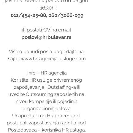
javiti na telefon u periodu od 08:30h 
– 16:30h : 
011/454-25-88, 060/3066-099
ili poslati CV na email 
poslovi@hrbulevar.rs 
Više o ponudi posla pogledajte na 
sajtu: www.hr-agencija-usluge.com
Info – HR agencija
Koristite HR usluge privremenog 
zapošljavanja i Outstaffing-a ili
uvedite Outsourcing zaposlenih na 
nivou kompanije ili pojedinih 
organizacionih delova.
Unapređujemo HR procedure I 
postupak zapošljavanja radnika kod 
Poslodavaca – korisnika HR usluga.