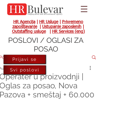
HR Agencija
|
HR Usluge
|
Privremeno
zapošljavanje
|
Ustupanje zaposlenih
|
Outstaffing usluge
|
HR Services (eng)
POSLOVI / OGLASI ZA
POSAO
Post
Prijavi se
Aug 8, 2023
Svi poslovi
Operater u proizvodnji |
Oglas za posao, Nova
Pazova + smeštaj + 60.000