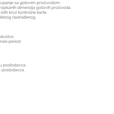
tupanje sa gotovim proizvodom.
ropisanih dimenzija gotovih proizvoda.
stih kroz kontrolne karte.
rektnog nadređenog.
skustvo
nski period
u poslodavca.
u poslodavca.