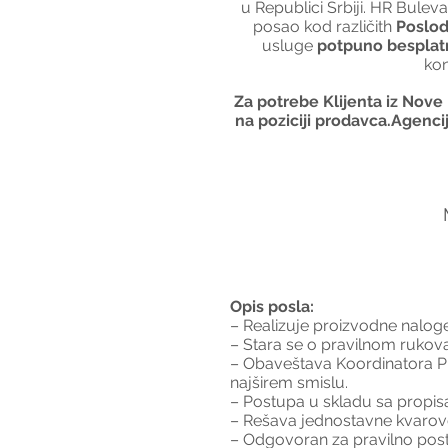
u Republici Srbiji. HR Buleva
posao kod različith 
Poslo
usluge 
potpuno besplat
kon
 Za potrebe Klijenta iz Nove Pazove, tražimo zainteresovane kandidate za poslove 
na poziciji prodavca.Agencij
Opis posla:
– Realizuje proizvodne nalog
– Stara se o pravilnom rukova
– Obaveštava Koordinatora Pr
najširem smislu.
– Postupa u skladu sa propi
– Rešava jednostavne kvarove
– Odgovoran za pravilno post