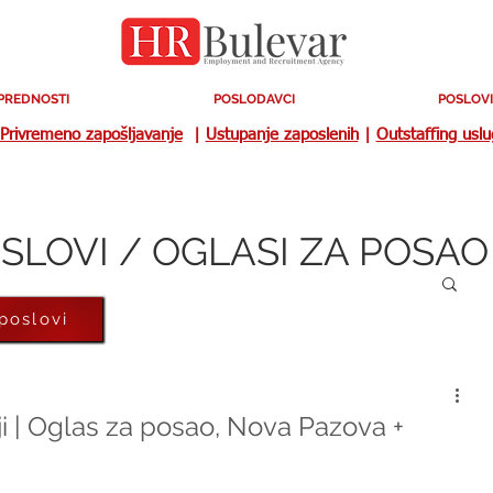
PREDNOSTI
POSLODAVCI
POSLOVI
Privremeno zapošljavanje
|
Ustupanje zaposlenih
|
Outstaffing usl
SLOVI / OGLASI ZA POSAO
 poslovi
i | Oglas za posao, Nova Pazova +