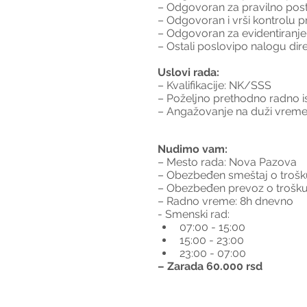
– Odgovoran za pravilno pos
– Odgovoran i vrši kontrolu p
– Odgovoran za evidentiranje i
– Ostali poslovipo nalogu di
Uslovi rada:
– Kvalifikacije: NK/SSS
– Poželjno prethodno radno i
– Angažovanje na duži vreme
Nudimo vam:
– Mesto rada: Nova Pazova
– Obezbeđen smeštaj o trošk
– Obezbeđen prevoz o trošk
– Radno vreme: 8h dnevno
- Smenski rad:
07:00 - 15:00
15:00 - 23:00
23:00 - 07:00
– Zarada 60.000 rsd