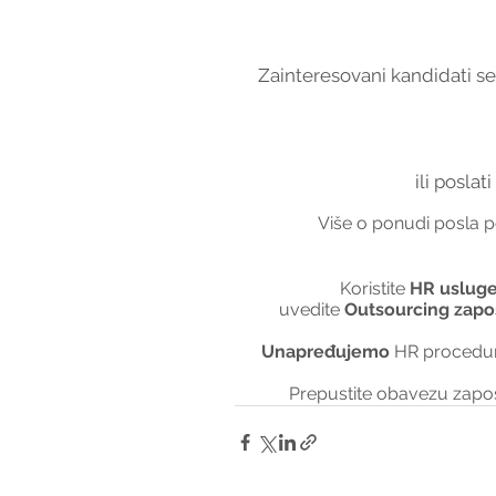
Zainteresovani kandidati se 
ili poslat
Više o ponudi posla po
Koristite 
HR usluge
uvedite 
Outsourcing zapo
Unapređujemo 
HR procedur
Prepustite obavezu zapo