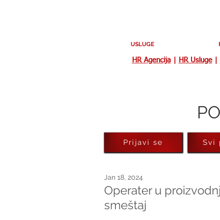
USLUGE
HR Agencija
|
HR Usluge
|
PO
Prijavi se
Svi
Jan 18, 2024
Operater u proizvodnj
smeštaj