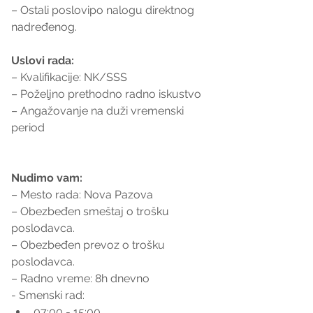
– Ostali poslovipo nalogu direktnog 
nadređenog.
Uslovi rada:
– Kvalifikacije: NK/SSS
– Poželjno prethodno radno iskustvo
– Angažovanje na duži vremenski 
period
Nudimo vam:
– Mesto rada: Nova Pazova
– Obezbeđen smeštaj o trošku 
poslodavca.
– Obezbeđen prevoz o trošku 
poslodavca.
– Radno vreme: 8h dnevno
- Smenski rad:
07:00 - 15:00