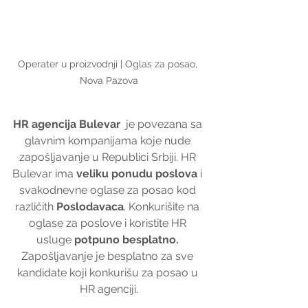
Operater u proizvodnji | Oglas za posao, 
Nova Pazova
HR agencija Bulevar
  je povezana sa 
glavnim kompanijama koje nude 
zapošljavanje u Republici Srbiji. HR 
Bulevar ima 
veliku ponudu poslova
 i 
svakodnevne oglase za posao kod 
različith 
Poslodavaca
. Konkurišite na 
oglase za poslove i koristite HR 
usluge 
potpuno besplatno. 
Zapošljavanje je besplatno za sve 
kandidate koji konkurišu za posao u 
HR agenciji.