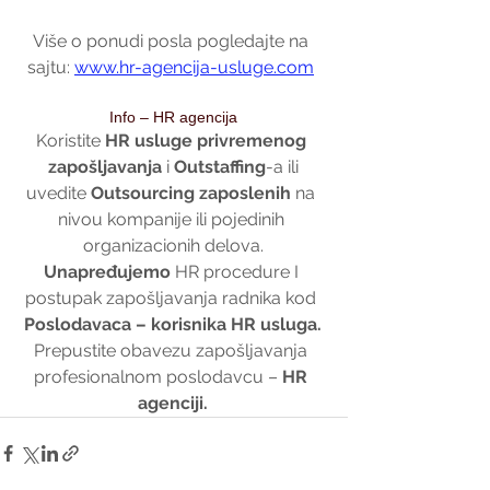
Više o ponudi posla pogledajte na 
sajtu: 
www.hr-agencija-usluge.com
Info – HR agencija
Koristite 
HR usluge privremenog 
zapošljavanja
 i 
Outstaffing
-a ili
uvedite 
Outsourcing zaposlenih 
na 
nivou kompanije ili pojedinih 
organizacionih delova.
Unapređujemo 
HR procedure I 
postupak zapošljavanja radnika kod 
Poslodavaca – korisnika HR usluga.
Prepustite obavezu zapošljavanja 
profesionalnom poslodavcu – 
HR 
agenciji.