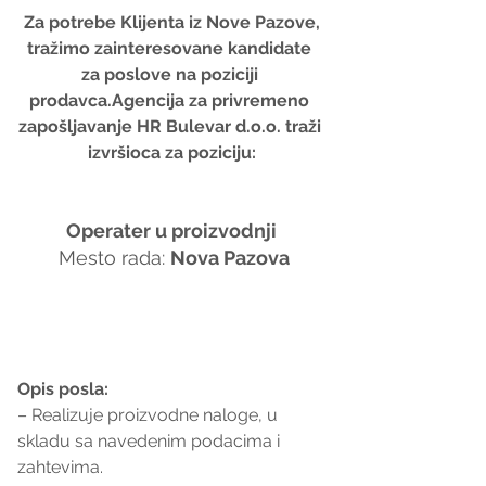
 Za potrebe Klijenta iz Nove Pazove, 
tražimo zainteresovane kandidate 
za poslove na poziciji 
prodavca.Agencija za privremeno 
zapošljavanje HR Bulevar d.o.o. traži 
izvršioca za poziciju:
Operater u proizvodnji
 Mesto rada: 
Nova Pazova
Opis posla:
– Realizuje proizvodne naloge, u 
skladu sa navedenim podacima i 
zahtevima.