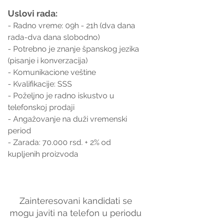
Uslovi rada:
- Radno vreme: 09h - 21h (dva dana 
rada-dva dana slobodno)
- Potrebno je znanje španskog jezika 
(pisanje i konverzacija)
- Komunikacione veštine
- Kvalifikacije: SSS
- Poželjno je radno iskustvo u 
telefonskoj prodaji
- Angažovanje na duži vremenski 
period
- Zarada: 70.000 rsd. + 2% od 
kupljenih proizvoda
Zainteresovani kandidati se 
mogu javiti na telefon u periodu 