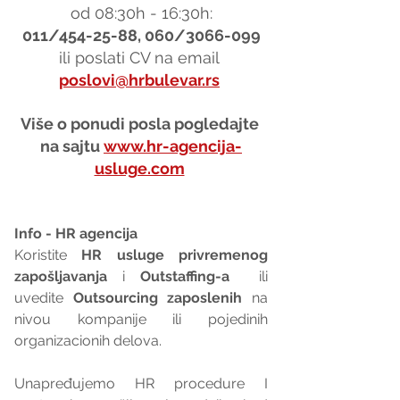
od 08:30h - 16:30h:
011/454-25-88, 060/3066-099
ili poslati CV na email 
poslovi@hrbulevar.rs
Više o ponudi posla pogledajte 
na sajtu 
www.hr-agencija-
usluge.com
Info - HR agencija 
Koristite 
HR usluge privremenog 
zapošljavanja
 i 
Outstaffing-a
  ili 
uvedite 
Outsourcing zaposlenih
 na 
nivou kompanije ili pojedinih 
organizacionih delova.
Unapređujemo HR procedure I 