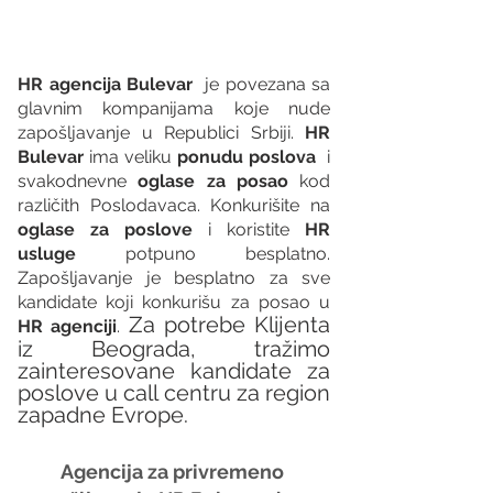
HR agencija Bulevar
  je povezana sa 
glavnim kompanijama koje nude 
zapošljavanje u Republici Srbiji. 
HR 
Bulevar 
ima veliku 
ponudu poslova
  i 
svakodnevne 
oglase za posao
 kod 
različith Poslodavaca. Konkurišite na 
oglase za poslove
 i koristite 
HR 
usluge
 potpuno besplatno. 
Zapošljavanje je besplatno za sve 
kandidate koji konkurišu za posao u 
Za potrebe Klijenta 
HR agenciji
. 
iz Beograda, tražimo 
zainteresovane kandidate za 
poslove u call centru za region 
zapadne Evrope. 
Agencija za privremeno 