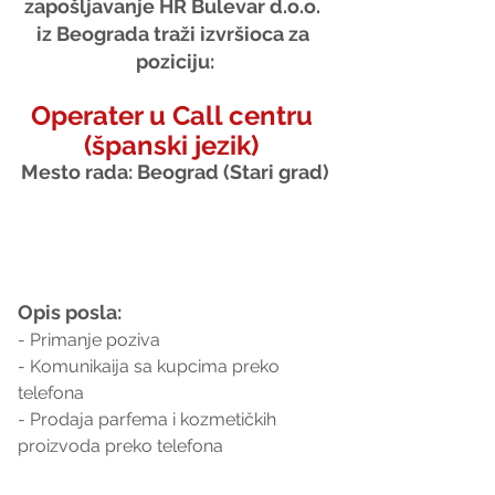
zapošljavanje HR Bulevar d.o.o. 
iz Beograda traži izvršioca za 
poziciju:
Operater u Call centru 
(španski jezik) 
Mesto rada: Beograd (Stari grad)
Opis posla:
- Primanje poziva
- Komunikaija sa kupcima preko 
telefona
- Prodaja parfema i kozmetičkih 
proizvoda preko telefona