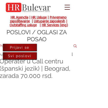
HR Agencija
|
HR Usluge
|
Privremeno
zapošljavanje
|
Ustupanje zaposlenih
|
Outstaffing usluge
|
HR Services (eng)
POSLOVI / OGLASI ZA
POSAO
Post
Prijavi se
Apr 18, 2023
Svi poslovi
Operater u Call centru
(španski jezik) | Beograd,
zarada 70.000 rsd.