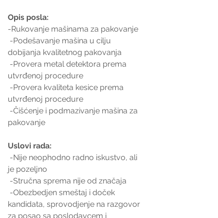
Opis posla:
-Rukovanje mašinama za pakovanje
 -Podešavanje mašina u cilju 
dobijanja kvalitetnog pakovanja
 -Provera metal detektora prema 
utvrđenoj procedure
 -Provera kvaliteta kesice prema 
utvrđenoj procedure
 -Čišćenje i podmazivanje mašina za 
pakovanje
Uslovi rada:
 -Nije neophodno radno iskustvo, ali 
je pozeljno
 -Stručna sprema nije od značaja
 -Obezbedjen smeštaj i doček 
kandidata, sprovodjenje na razgovor 
za posao sa poslodavcem i 