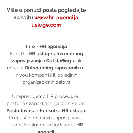
Više o ponudi posla pogledajte 
na sajtu 
www.hr-agencija-
usluge.com
Info - HR agencija 
Koristite 
HR usluge privremenog 
zapošljavanja
 i 
Outstaffing-a
  ili 
uvedite 
Outsourcing zaposlenih
 na 
nivou kompanije ili pojedinih 
organizacionih delova.
Unapređujemo HR procedure I 
postupak zapošljavanja radnika kod 
Poslodavaca - korisnika HR usluga. 
Prepustite obavezu zapošljavanja 
profesionalnom poslodavcu - 
HR 
agenciji
.