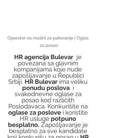
Operater na mašini za pakovanje | Oglas 
za posao
HR agencija Bulevar
  je 
povezana sa glavnim 
kompanijama koje nude 
zapošljavanje u Republici 
Srbiji. 
HR Bulevar 
ima veliku 
ponudu poslova
  i 
svakodnevne oglase za 
posao kod različith 
Poslodavaca. Konkurišite na
oglase za poslove
 i koristite 
HR usluge
 potpuno 
besplatno.
 Zapošljavanje je 
besplatno za sve kandidate 
koji konkurišu za posao u 
HR 