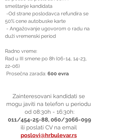
smeštanje kandidata 
 -Od strane poslodavca refundira se 
50% cene autobuske karte
 - Angažovanje ugovorom o radu na 
duži vremenski period
Radno vreme: 
Rad u III smene po 8h (06-14, 14-23, 
22-06)  
 Prosečna zarada: 
600 evra
Zainteresovani kandidati se 
mogu javiti na telefon u periodu 
od 08:30h - 16:30h:
011/454-25-88, 060/3066-099
ili poslati CV na email 
poslovi@hrbulevar.rs