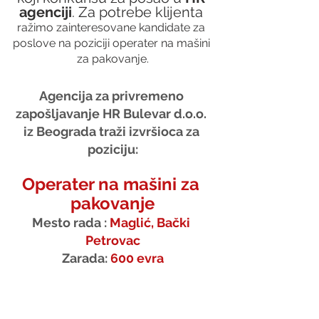
agenciji
. Za potrebe klijenta 
ražimo zainteresovane kandidate za 
poslove na poziciji operater na mašini 
za pakovanje.
Agencija za privremeno 
zapošljavanje HR Bulevar d.o.o. 
iz Beograda traži izvršioca za 
poziciju:
Operater na mašini za 
pakovanje
Mesto rada : 
Maglić, Bački 
Petrovac
Zarada: 
600 evra