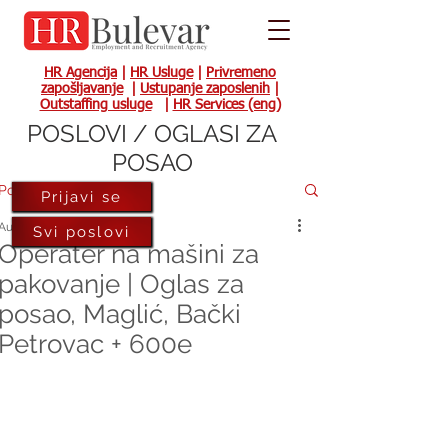
HR Agencija
|
HR Usluge
|
Privremeno
zapošljavanje
|
Ustupanje zaposlenih
|
Outstaffing usluge
|
HR Services (eng)
POSLOVI / OGLASI ZA
POSAO
Post
Prijavi se
Aug 8, 2023
Svi poslovi
Operater na mašini za
pakovanje | Oglas za
posao, Maglić, Bački
Petrovac + 600e